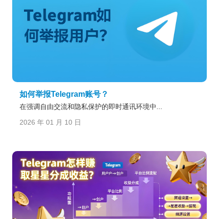
如何举报Telegram账号？
在强调自由交流和隐私保护的即时通讯环境中...
2026 年 01 月 10 日