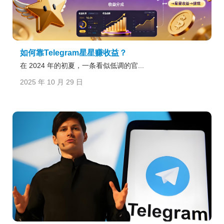
如何靠Telegram星星赚收益？
在 2024 年的初夏，一条看似低调的官...
2025 年 10 月 29 日