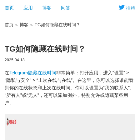
首页
应用
博客
问答
推特
首页
»
博客
»
TG如何隐藏在线时间？
TG如何隐藏在线时间？
2025-04-18
在
Telegram隐藏在线时间
非常简单：打开应用，进入“设置” >
“隐私与安全” > “上次在线与在线”。在这里，你可以选择谁能看
到你的在线状态和上次在线时间。你可以设置为“我的联系人”、
“所有人”或“无人”，还可以添加例外，特别允许或隐藏某些用
户。