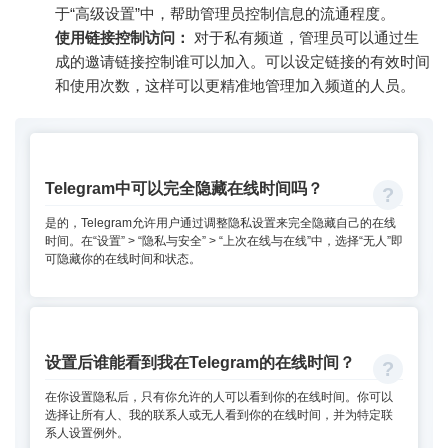
于“高级设置”中，帮助管理员控制信息的流通程度。
使用链接控制访问：
对于私有频道，管理员可以通过生
成的邀请链接控制谁可以加入。可以设定链接的有效时间
和使用次数，这样可以更精准地管理加入频道的人员。
Telegram中可以完全隐藏在线时间吗？
是的，Telegram允许用户通过调整隐私设置来完全隐藏自己的在线
时间。在“设置” > “隐私与安全” > “上次在线与在线”中，选择“无人”即
可隐藏你的在线时间和状态。
设置后谁能看到我在Telegram的在线时间？
在你设置隐私后，只有你允许的人可以看到你的在线时间。你可以
选择让所有人、我的联系人或无人看到你的在线时间，并为特定联
系人设置例外。