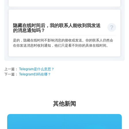
隐藏在线时间后，我的联系人能收到我发送
的消息通知吗？
是的，隐藏在线时间不影响消息的接收或发送。你的联系人仍然会
在你发送消息时收到通知，他们只是看不到你的具体在线时间。
上一篇：
Telegram是什么意思？
下一篇：
Telegram扫码在哪？
其他新闻