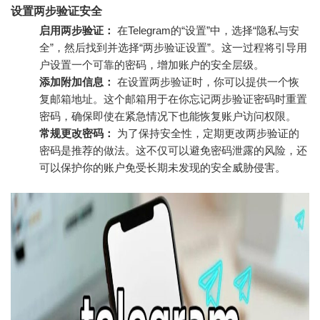
设置两步验证安全
启用两步验证：
在Telegram的“设置”中，选择“隐私与安
全”，然后找到并选择“两步验证设置”。这一过程将引导用
户设置一个可靠的密码，增加账户的安全层级。
添加附加信息：
在设置两步验证时，你可以提供一个恢
复邮箱地址。这个邮箱用于在你忘记两步验证密码时重置
密码，确保即使在紧急情况下也能恢复账户访问权限。
常规更改密码：
为了保持安全性，定期更改两步验证的
密码是推荐的做法。这不仅可以避免密码泄露的风险，还
可以保护你的账户免受长期未发现的安全威胁侵害。