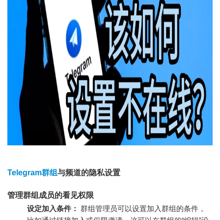
Telegram群组
与频道的隐私设置
管理群组成员的看见权限
设定加入条件：
群组管理员可以设置加入群组的条件，