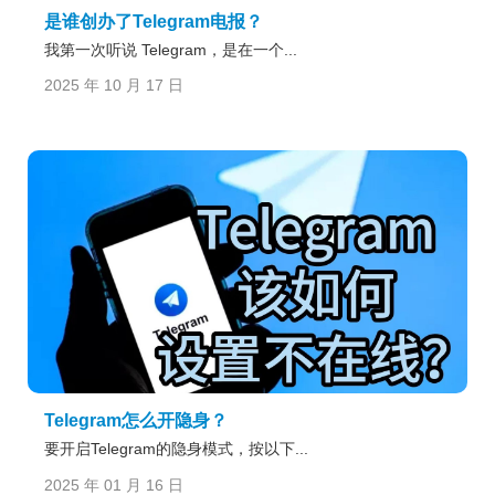
是谁创办了Telegram电报？
我第一次听说 Telegram，是在一个...
2025 年 10 月 17 日
Telegram怎么开隐身？
要开启Telegram的隐身模式，按以下...
2025 年 01 月 16 日