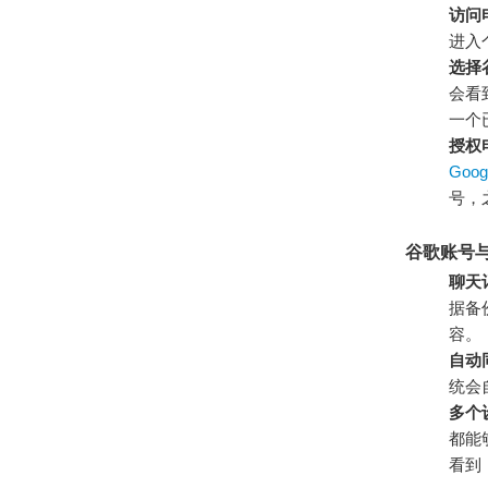
访问
进入
选择
会看
一个
授权
Googl
号，
谷歌账号
聊天
据备
容。
自动
统会
多个
都能
看到