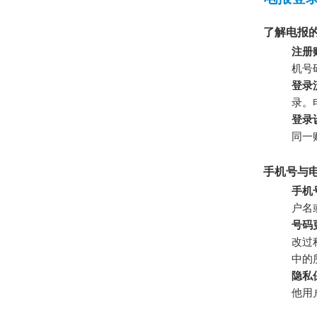
了解电报
注册
机号
登录
录。
登录
同一
手机号与
手机
户名
号码
改过
中的
隐私
他用