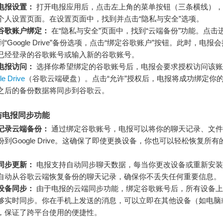
电报设置：
打开电报应用后，点击左上角的菜单按钮（三条横线），选
个人设置页面。在设置页面中，找到并点击“隐私与安全”选项。
谷歌账户绑定：
在“隐私与安全”页面中，找到“云端备份”功能。点击
到“Google Drive”备份选项，点击“绑定谷歌账户”按钮。此时，电报
已经登录的谷歌账号或输入新的谷歌账号。
电报访问：
选择你希望绑定的谷歌账号后，电报会要求授权访问该账
e Drive
（谷歌云端硬盘）。点击“允许”授权后，电报将成功绑定你
之后的备份数据将同步到谷歌云。
与电报同步功能
记录云端备份：
通过绑定谷歌账号，电报可以将你的聊天记录、文件
份到Google Drive。这确保了即使更换设备，你也可以轻松恢复所
同步更新：
电报支持自动同步聊天数据，每当你更改设备或重新安装
自动从谷歌云端恢复备份的聊天记录，确保你不丢失任何重要信息。
设备同步：
由于电报的云端同步功能，绑定谷歌账号后，所有设备上
够实时同步。你在手机上发送的消息，可以立即在其他设备（如电脑
，保证了跨平台使用的便捷性。