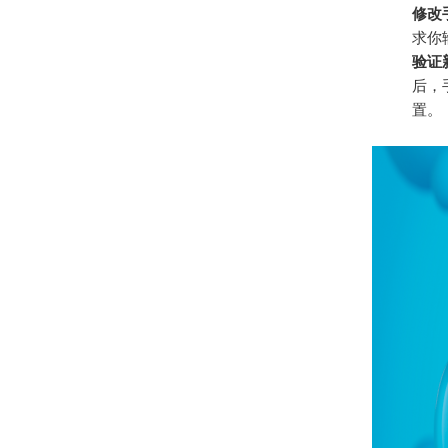
修改
求你
验证
后，
置。