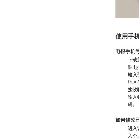
使用手
电报手机
下载
装电
输入
地区
接收
输入
码。
如何修改
进入
入个