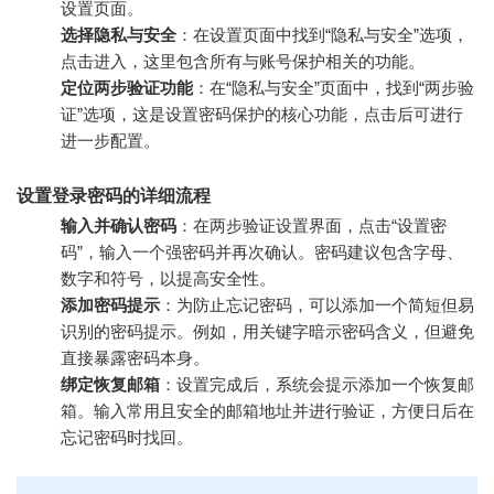
设置页面。
选择隐私与安全
：在设置页面中找到“隐私与安全”选项，
点击进入，这里包含所有与账号保护相关的功能。
定位两步验证功能
：在“隐私与安全”页面中，找到“两步验
证”选项，这是设置密码保护的核心功能，点击后可进行
进一步配置。
设置登录密码的详细流程
输入并确认密码
：在两步验证设置界面，点击“设置密
码”，输入一个强密码并再次确认。密码建议包含字母、
数字和符号，以提高安全性。
添加密码提示
：为防止忘记密码，可以添加一个简短但易
识别的密码提示。例如，用关键字暗示密码含义，但避免
直接暴露密码本身。
绑定恢复邮箱
：设置完成后，系统会提示添加一个恢复邮
箱。输入常用且安全的邮箱地址并进行验证，方便日后在
忘记密码时找回。