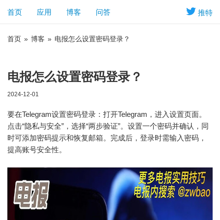
首页
应用
博客
问答
推特
首页
»
博客
»
电报怎么设置密码登录？
电报怎么设置密码登录？
2024-12-01
要在Telegram设置密码登录：打开Telegram，进入设置页面。
点击“隐私与安全”，选择“两步验证”。设置一个密码并确认，同
时可添加密码提示和恢复邮箱。完成后，登录时需输入密码，
提高账号安全性。