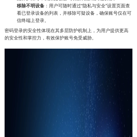
移除不明设备
：用户可随时通过“隐私与安全”设置页面查
看已登录设备的列表，并移除可疑设备，确保账号仅在可
信终端上登录。
密码登录的安全性体现在其多层防护机制上，为用户提供更高
的安全性和掌控力，有效保护账号免受威胁。