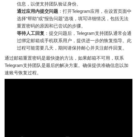
信息，以便支持团队验证身份。
通过应用内提交问题
：打开Telegram应用，在设置页面中
选择“帮助”或“报告问题”选项，填写详细情况，包括无法
重置密码的原因和已尝试的步骤。
等待人工回复
：提交问题后，Telegram支持团队通常会通
过绑定邮箱或手机联系用户，提供进一步的恢复指导。此
过程可能需要几天，期间请保持耐心并关注邮件回复。
通过邮箱重置密码是最快捷的方法，如果邮箱不可用，联系
Telegram支持团队是最后的解决方案。确保提供准确信息以加
速账号恢复过程。