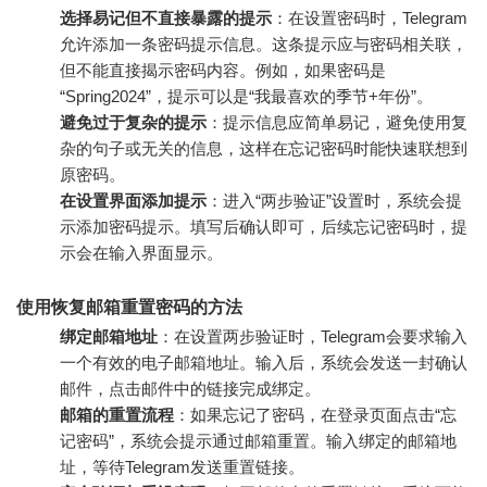
选择易记但不直接暴露的提示
：在设置密码时，Telegram
允许添加一条密码提示信息。这条提示应与密码相关联，
但不能直接揭示密码内容。例如，如果密码是
“Spring2024”，提示可以是“我最喜欢的季节+年份”。
避免过于复杂的提示
：提示信息应简单易记，避免使用复
杂的句子或无关的信息，这样在忘记密码时能快速联想到
原密码。
在设置界面添加提示
：进入“两步验证”设置时，系统会提
示添加密码提示。填写后确认即可，后续忘记密码时，提
示会在输入界面显示。
使用恢复邮箱重置密码的方法
绑定邮箱地址
：在设置两步验证时，Telegram会要求输入
一个有效的电子邮箱地址。输入后，系统会发送一封确认
邮件，点击邮件中的链接完成绑定。
邮箱的重置流程
：如果忘记了密码，在登录页面点击“忘
记密码”，系统会提示通过邮箱重置。输入绑定的邮箱地
址，等待Telegram发送重置链接。