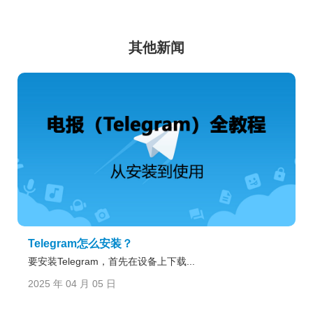
其他新闻
Telegram怎么安装？
要安装Telegram，首先在设备上下载...
2025 年 04 月 05 日