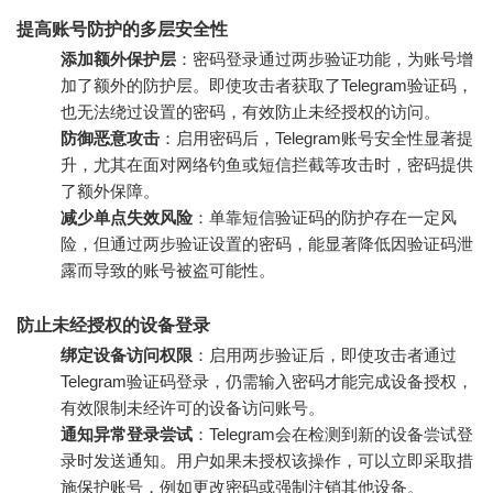
提高账号防护的多层安全性
添加额外保护层
：密码登录通过两步验证功能，为账号增
加了额外的防护层。即使攻击者获取了Telegram验证码，
也无法绕过设置的密码，有效防止未经授权的访问。
防御恶意攻击
：启用密码后，Telegram账号安全性显著提
升，尤其在面对网络钓鱼或短信拦截等攻击时，密码提供
了额外保障。
减少单点失效风险
：单靠短信验证码的防护存在一定风
险，但通过两步验证设置的密码，能显著降低因验证码泄
露而导致的账号被盗可能性。
防止未经授权的设备登录
绑定设备访问权限
：启用两步验证后，即使攻击者通过
Telegram验证码登录，仍需输入密码才能完成设备授权，
有效限制未经许可的设备访问账号。
通知异常登录尝试
：Telegram会在检测到新的设备尝试登
录时发送通知。用户如果未授权该操作，可以立即采取措
施保护账号，例如更改密码或强制注销其他设备。