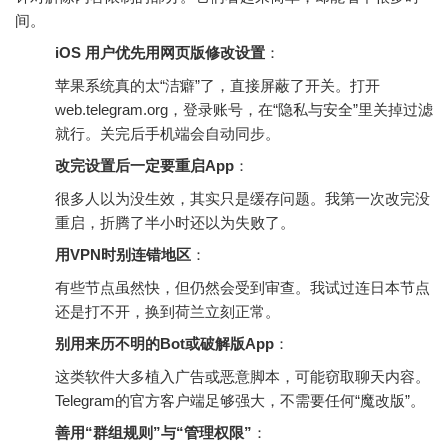
间。
iOS 用户优先用网页版修改设置
：
苹果系统真的太“洁癖”了，直接屏蔽了开关。打开
web.telegram.org，登录账号，在“隐私与安全”里关掉过滤
就行。关完后手机端会自动同步。
改完设置后一定要重启App
：
很多人以为没生效，其实只是缓存问题。我第一次改完没
重启，折腾了半小时还以为失败了。
用VPN时别连错地区
：
有些节点虽然快，但仍然会受到审查。我试过连日本节点
还是打不开，换到荷兰立刻正常。
别用来历不明的Bot或破解版App
：
这类软件大多植入广告或恶意脚本，可能窃取聊天内容。
Telegram的官方客户端足够强大，不需要任何“魔改版”。
善用“群组规则”与“管理权限”
：