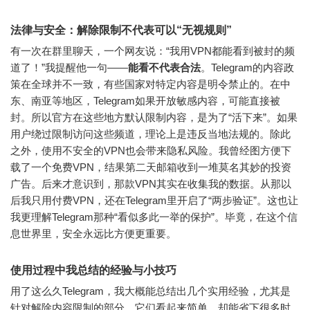
法律与安全：解除限制不代表可以“无视规则”
有一次在群里聊天，一个网友说：“我用VPN都能看到被封的频
道了！”我提醒他一句——
能看不代表合法
。Telegram的内容政
策在全球并不一致，有些国家对特定内容是明令禁止的。在中
东、南亚等地区，Telegram如果开放敏感内容，可能直接被
封。所以官方在这些地方默认限制内容，是为了“活下来”。如果
用户绕过限制访问这些频道，理论上是违反当地法规的。除此
之外，使用不安全的VPN也会带来隐私风险。我曾经图方便下
载了一个免费VPN，结果第二天邮箱收到一堆莫名其妙的投资
广告。后来才意识到，那款VPN其实在收集我的数据。从那以
后我只用付费VPN，还在Telegram里开启了“两步验证”。这也让
我更理解Telegram那种“看似多此一举的保护”。毕竟，在这个信
息世界里，安全永远比方便更重要。
使用过程中我总结的经验与小技巧
用了这么久Telegram，我大概能总结出几个实用经验，尤其是
针对解除内容限制的部分。它们看起来简单，却能省下很多时