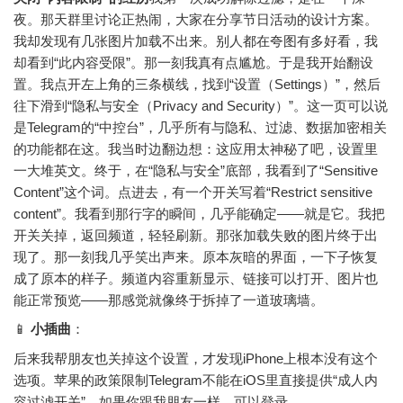
夜。那天群里讨论正热闹，大家在分享节日活动的设计方案。
我却发现有几张图片加载不出来。别人都在夸图有多好看，我
却看到“此内容受限”。那一刻我真有点尴尬。于是我开始翻设
置。我点开左上角的三条横线，找到“设置（Settings）”，然后
往下滑到“隐私与安全（Privacy and Security）”。这一页可以说
是Telegram的“中控台”，几乎所有与隐私、过滤、数据加密相关
的功能都在这。我当时边翻边想：这应用太神秘了吧，设置里
一大堆英文。终于，在“隐私与安全”底部，我看到了“Sensitive
Content”这个词。点进去，有一个开关写着“Restrict sensitive
content”。我看到那行字的瞬间，几乎能确定——就是它。我把
开关关掉，返回频道，轻轻刷新。那张加载失败的图片终于出
现了。那一刻我几乎笑出声来。原本灰暗的界面，一下子恢复
成了原本的样子。频道内容重新显示、链接可以打开、图片也
能正常预览——那感觉就像终于拆掉了一道玻璃墙。
📱
小插曲
：
后来我帮朋友也关掉这个设置，才发现iPhone上根本没有这个
选项。苹果的政策限制Telegram不能在iOS里直接提供“成人内
容过滤开关”。如果你跟我朋友一样，可以登录