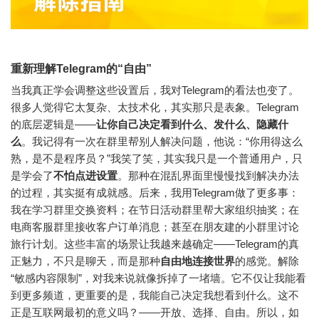
重新理解Telegram的“自由”
当我真正学会调整这些设置后，我对Telegram的看法也变了。
很多人觉得它太复杂、太技术化，其实那只是表象。
Telegram
的底层逻辑是——
让你自己决定看到什么、发什么、隐藏什
么
。
我记得有一次在群里帮别人解决问题，他说：“你用得这么
熟，是不是程序员？”我笑了笑，其实我只是一个普通用户，只
是学会了
不怕点进设置
。那种在混乱界面里慢慢找到解决办法
的过程，其实挺有成就感。后来，我用Telegram做了更多事：
我在学习群里交换资料；在节日活动群里帮大家组织抽奖；在
电商客服群里接收客户订单消息；甚至在朋友建的小群里讨论
旅行计划。这些丰富的场景让我越来越确定——Telegram的真
正魅力，不只是聊天，而是那种
自由地连接世界
的感觉。解除
“敏感内容限制”，对我来说就像拆掉了一堵墙。它不仅让我能看
到更多频道，更重要的是，我能自己决定我想看到什么。这不
正是互联网最初的意义吗？——开放、选择、自由。所以，如