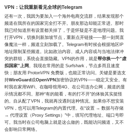
VPN：让我重新看见全球的Telegram
还有一次，我因为要加入一个海外电商交流群，结果发现那个
频道在我所在的国家完全打不开。朋友那边却能正常进。那时
我已经知道所有设置都关掉了，于是怀疑是不是地理问题。我
打开VPN，切换到新加坡节点，重新点开链接——那一刻简直
像魔法一样，频道立刻加载了。Telegram有时候会根据地区IP
地址限制某些频道。比如政治内容、成人内容或与当地法律冲
突的群组，系统会直接隐藏。
VPN的作用，就是
帮你换一个“虚
拟国家”上网
。
我现在常用的是 Surfshark，节点多而且速度
快；朋友用 ProtonVPN 免费版，也能正常访问。关键是要选支
持
WireGuard
或
OpenVPN
加密协议的VPN——稳定又安全。有
时我在家用WiFi、在咖啡馆用4G、在公司连办公网，频道的显
示情况都不同。那种“有的能看，有的打不开”的体验其实挺怪
的。自从配了VPN，我就再没遇到这种情况。如果你不想安装
VPN，也可以用Telegram的内置代理。在“设置 → 数据与存储
→ 代理设置（Proxy Settings）”中，填写代理地址、端口号即
可。我当时在公司电脑上就是这么做的，既能访问频道，又不
会影响日常网络。