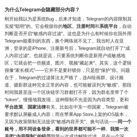
为什么Telegram会隐藏部分内容？
刚开始我以为是系统Bug，后来才知道，Telegram的内容限制其
实挺“聪明”的。它会根据你的
地区、注册时间
和
系统平台
，自动
判断是否开启“敏感内容过滤”。这也是为什么有时候你在国外用
Telegram能看到的东西，换个网络就不见了。我当时人在亚
洲，登录的是iPhone。注册新号后，Telegram就自动打开了“成
人内容过滤”。也就是说，只要系统判断你是新用户或敏感地
区，它就会把一些频道、图片、视频“藏起来”。其实，这个逻辑
很像“家长模式”——它并不是要封锁你，只是想“保护”你。问题
在于，Telegram的过滤算法太严格了，连AI绘画群、设计频
道、摄影群这种完全正常的内容，也可能被误判为“敏感”。那段
时间我甚至连一个区块链学习群都打不开，因为群名里带了个
“token”。慢慢地我发现，这种限制不光是因为内容类型，更和
平台政策
、
国家法律
有关。比如在中东一些国家，Telegram被
要求默认屏蔽成人内容；而在苹果App Store上架的iOS版本，
又因为政策限制无法提供“敏感内容开关”。
换句话说——
同一个
账号，用不同设备登录，看到的世界都可能不一样
。
我第一次
关闭“内容限制”的经历
我第一次成功解除过滤，是在一个深