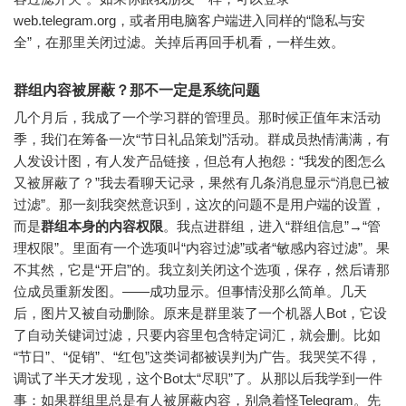
web.telegram.org，或者用电脑客户端进入同样的“隐私与安
全”，在那里关闭过滤。关掉后再回手机看，一样生效。
群组内容被屏蔽？那不一定是系统问题
几个月后，我成了一个学习群的管理员。那时候正值年末活动
季，我们在筹备一次“节日礼品策划”活动。群成员热情满满，有
人发设计图，有人发产品链接，但总有人抱怨：“我发的图怎么
又被屏蔽了？”我去看聊天记录，果然有几条消息显示“消息已被
过滤”。那一刻我突然意识到，这次的问题不是用户端的设置，
而是
群组本身的内容权限
。我点进群组，进入“群组信息”→“管
理权限”。里面有一个选项叫“内容过滤”或者“敏感内容过滤”。果
不其然，它是“开启”的。我立刻关闭这个选项，保存，然后请那
位成员重新发图。——成功显示。但事情没那么简单。几天
后，图片又被自动删除。原来是群里装了一个机器人Bot，它设
了自动关键词过滤，只要内容里包含特定词汇，就会删。比如
“节日”、“促销”、“红包”这类词都被误判为广告。我哭笑不得，
调试了半天才发现，这个Bot太“尽职”了。从那以后我学到一件
事：如果群组里总是有人被屏蔽内容，别急着怪Telegram。先