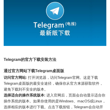
Telegram的官方下载安装方法
通过官方网站下载Telegram桌面版
访问官方网站:
打开浏览器，访问Telegram官网。这是下载
Telegram桌面版的最安全途径，确保你从官方来源获取软件，
避免下载到不安全的版本。
选择适合的操作系统版本:
进入官网后，页面会自动显示适合你
操作系统的版本。如果你使用的是Windows、macOS或Linux，
选择相应的版本进行下载。点击下载按钮，Telegram会自动开