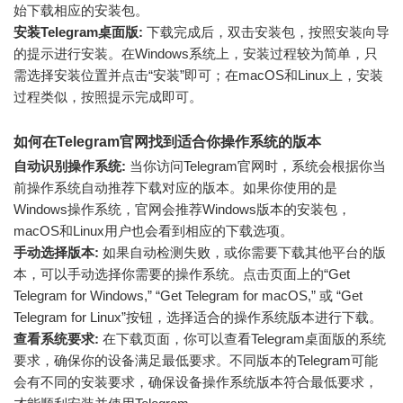
始下载相应的安装包。
安装Telegram桌面版:
下载完成后，双击安装包，按照安装向导
的提示进行安装。在Windows系统上，安装过程较为简单，只
需选择安装位置并点击“安装”即可；在macOS和Linux上，安装
过程类似，按照提示完成即可。
如何在Telegram官网找到适合你操作系统的版本
自动识别操作系统:
当你访问Telegram官网时，系统会根据你当
前操作系统自动推荐下载对应的版本。如果你使用的是
Windows操作系统，官网会推荐Windows版本的安装包，
macOS和Linux用户也会看到相应的下载选项。
手动选择版本:
如果自动检测失败，或你需要下载其他平台的版
本，可以手动选择你需要的操作系统。点击页面上的“Get
Telegram for Windows,” “Get Telegram for macOS,” 或 “Get
Telegram for Linux”按钮，选择适合的操作系统版本进行下载。
查看系统要求:
在下载页面，你可以查看Telegram桌面版的系统
要求，确保你的设备满足最低要求。不同版本的Telegram可能
会有不同的安装要求，确保设备操作系统版本符合最低要求，