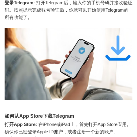
登录Telegram:
打开Telegram后，输入你的手机号码并接收验证
码。按照提示完成账号验证后，你就可以开始使用Telegram的
所有功能了。
如何从App Store下载Telegram
打开App Store:
在iPhone或iPad上，首先打开App Store应用。
确保你已经登录Apple ID账户，或者注册一个新的账户。