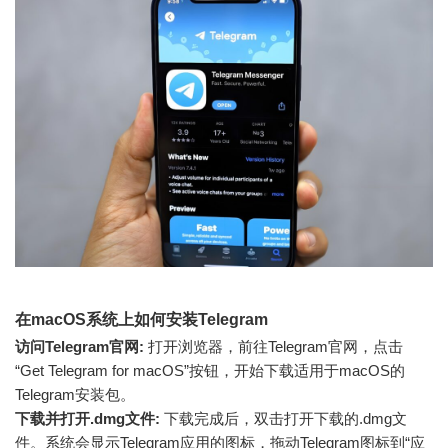
在macOS系统上如何安装Telegram
访问Telegram官网:
打开浏览器，前往Telegram官网，点击
“Get Telegram for macOS”按钮，开始下载适用于macOS的
Telegram安装包。
下载并打开.dmg文件:
下载完成后，双击打开下载的.dmg文
件。系统会显示Telegram应用的图标，拖动Telegram图标到“应