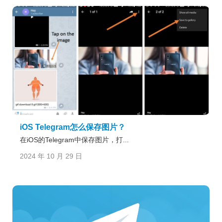
iOS Telegram怎么保存图片？
在iOS的Telegram中保存图片，打...
2024 年 10 月 29 日