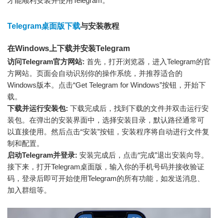
才能顺利安装并使用Telegram。
Telegram桌面版下载
与安装教程
在Windows上下载并安装Telegram
访问Telegram官方网站:
首先，打开浏览器，进入Telegram的官
方网站。页面会自动识别你的操作系统，并推荐适合的
Windows版本。点击“Get Telegram for Windows”按钮，开始下
载。
下载并运行安装包:
下载完成后，找到下载的文件并双击运行安
装包。在弹出的安装界面中，选择安装目录，默认路径通常可
以直接使用。然后点击“安装”按钮，安装程序将自动进行文件复
制和配置。
启动Telegram并登录:
安装完成后，点击“完成”退出安装向导。
接下来，打开Telegram桌面版，输入你的手机号码并接收验证
码，登录后即可开始使用Telegram的所有功能，如发送消息、
加入群组等。