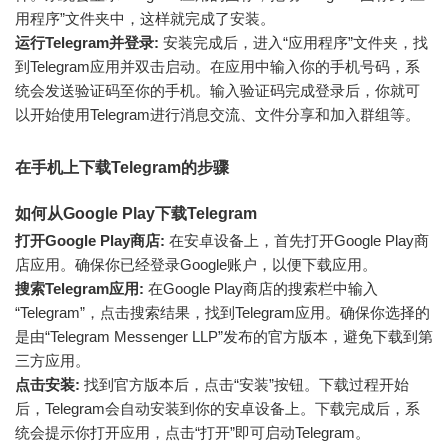
用程序”文件夹中，这样就完成了安装。
运行Telegram并登录:
安装完成后，进入“应用程序”文件夹，找
到Telegram应用并双击启动。在应用中输入你的手机号码，系
统会发送验证码至你的手机。输入验证码完成登录后，你就可
以开始使用Telegram进行消息交流、文件分享和加入群组等。
在手机上下载Telegram的步骤
如何从Google Play下载Telegram
打开Google Play商店:
在安卓设备上，首先打开Google Play商
店应用。确保你已经登录Google账户，以便下载应用。
搜索Telegram应用:
在Google Play商店的搜索栏中输入
“Telegram”，点击搜索结果，找到Telegram应用。确保你选择的
是由“Telegram Messenger LLP”发布的官方版本，避免下载到第
三方应用。
点击安装:
找到官方版本后，点击“安装”按钮。下载过程开始
后，Telegram会自动安装到你的安卓设备上。下载完成后，系
统会提示你打开应用，点击“打开”即可启动Telegram。