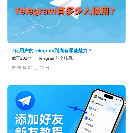
7亿用户的Telegram到底有哪些魅力？
截至2024年，Telegram的全球用...
2026 年 02 月 22 日