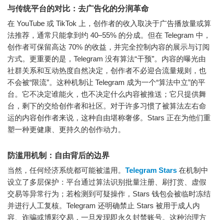
与传统平台的对比：去广告化的分润革命
在 YouTube 或 TikTok 上，创作者的收入取决于广告播放量或算
法推荐，通常只能拿到约 40–55% 的分成。但在 Telegram 中，
创作者可保留高达 70% 的收益，并完全控制内容的展示与订阅
方式。更重要的是，Telegram 没有算法“干预”。内容的曝光由
社群关系和互动热度自然决定，创作者不必迎合流量规则，也
不会被“限流”。这种机制让 Telegram 成为一个“算法中立”的平
台。它不决定谁能火，也不决定什么内容被推送；它只提供舞
台，剩下的交给创作者和社区。对于许多习惯了被算法左右命
运的内容创作者来说，这种自由堪称奢侈。Stars 正在为他们重
塑一种更健康、更持久的创作动力。
防滥用机制：自由背后的边界
当然，任何经济系统都可能被滥用。
Telegram Stars
在机制中
设立了多层保护：平台通过算法识别批量注册、刷打赏、虚假
交易等异常行为；若检测到可疑操作，Stars 钱包会被临时冻结
并进行人工复核。Telegram 还明确禁止 Stars 被用于成人内
容、诈骗或博彩交易，一旦发现即永久封禁账号。这种治理方