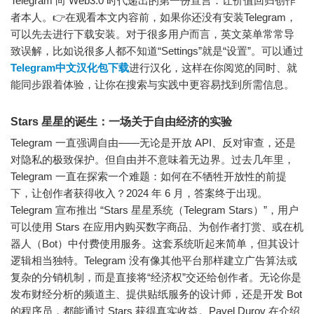
Telegram 向 Web3.0 时代递出的第一份宣言：
让价值回归创作
者本人。👉在观看本文内容前，如果你还没有安装Telegram，
可以先去进行下载安装。对于很多用户而言，英文菜单常常导
致误解，比如说很多人都不知道“Settings”就是“设置”。可以通过
Telegram中文汉化包下载
进行汉化，这样在你阅览的同时、就
能同步跟着体验，让你在搜索与实践中更容易找到所需信息。
Stars 星星的诞生：一场关于自由经济的实验
Telegram 一直强调自由——无论是开放 API、反对审查，还是
对隐私的极致保护。但自由并不意味着无边界。过去几年里，
Telegram 一直在探索一个难题：如何在不牺牲开放性的前提
下，让创作者获得收入？2024 年 6 月，答案终于出现。
Telegram 宣布推出 “
Stars 星星系统（Telegram Stars）
”，
用户
可以使用 Stars 在应用内购买数字商品、为创作者打赏、或在机
器人（Bot）中付费使用服务。这套系统听起来简单，但其设计
逻辑相当独特。Telegram 没有像其他平台那样建立广告算法或
复杂的分销机制，而是直接将“经济权”交还给创作者。无论你是
发布财经分析的频道主、提供贴纸服务的设计师，还是开发 Bot
的程序员，都能通过 Stars 获得真实收益。Pavel Durov 在介绍