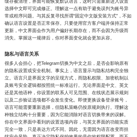
缓存被清理，界面可能恢复默认语言，这时只需重新进入设置
选择中文即可完成修正。理解这一点有助于避免误判为账号异
常或程序问题。与其反复寻找所谓“固定中文版安装方式”，不如
确认语言设置是否正常保存。只要使用官方客户端并保持正常
更新，中文界面会作为用户偏好长期存在，而不会因为升级而
消失。掌握这一规律后，你对界面变化就会更加从容。
隐私与语言关系
很多人会担心，把Telegram切换为中文之后，是否会影响原有
的隐私设置或安全机制。事实上，语言显示与隐私结构完全独
立。语言只是界面文字的呈现方式，而隐私权限、加密机制以
及账号安全逻辑都按照统一标准运行。无论界面是中文、英文
还是其他语种，你设置的联系人可见范围、在线状态展示规则
以及二步验证选项都不会发生变化。即便更换设备登录账号，
语言可能需要重新选择，但隐私策略仍按原规则执行。理解这
种独立结构十分重要，因为它能消除对语言切换带来的误解。
你在中文界面中看到的设置选项内容，与英文界面的功能实质
完全一致，只是表达方式不同。因此，无需因为语言改变而担
忧安全风险，真正决定隐私保护效果的是你的权限配置，而不