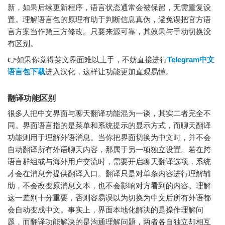
新，如果后续更新程序，语言状态通常会被保留，无需重复设
置。理解语言包的原理有助于判断信息真伪，避免误把官方语
言方案当作第三方修改。只要来源可靠，其效果与手动切换没
有区别。
👉如果你觉得英文界面难以上手，不妨直接进行
Telegram中文
语言包下载
进入汉化，这样让功能更加直观易懂。
翻译功能区别
很多人把中文界面与聊天翻译功能混为一谈，其实二者完全不
同。界面语言指的是菜单和系统提示的显示方式，而聊天翻译
功能则用于理解外语消息。当你把界面切换为中文时，并不会
自动翻译所有外语聊天内容，那属于另一项独立设置。若在跨
语言群组或与海外用户交流时，需要开启聊天翻译选项，系统
才会在消息旁提供翻译入口。翻译只是对单条内容进行理解辅
助，不会改变原消息文本，也不会影响对方看到的内容。理解
这一差别十分重要，否则容易误以为切换为中文后所有外语都
会自动变成中文。事实上，界面本地化解决的是操作理解问
题，而翻译功能解决的是沟通理解问题，两者各自独立却相互