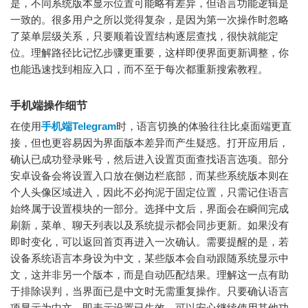
是，不同系统版本显示位置可能略有差异，但语言功能逻辑是
一致的。很多用户之所以觉得复杂，是因为第一次操作时忽略
了菜单层级关系，只要顺着设置结构逐层查找，很快就能定
位。理解路径比记忆步骤更重要，这样即便界面更新调整，你
也能迅速找到相应入口，而不至于每次都重新搜索教程。
手机端操作细节
在使用
手机端Telegram
时，语言切换的体验往往比桌面端更直
接，但也更容易因为界面版本差异而产生疑惑。打开应用后，
确认已成功登录账号，然后进入设置页面查找语言选项。部分
安卓设备会将设置入口放在侧边栏底部，而某些系统版本则在
个人头像区域进入，因此不必拘泥于固定位置，只需记住语言
始终属于设置模块的一部分。选择中文后，界面会在瞬间完成
刷新，菜单、聊天列表以及系统提示都会同步更新。如果没有
即时变化，可以返回首页再进入一次确认。需要提醒的是，若
设备系统语言本身设为中文，某些版本会自动跟随系统显示中
文，这并非另一个版本，而是自动匹配结果。理解这一点有助
于排除误判，当界面已是中文时无需重复操作。只要确认语言
项显示为中文，即表示设置已生效，可以安心继续使用其他功