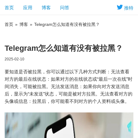
首页
应用
博客
问答
推特
首页
»
博客
»
Telegram怎么知道有没有被拉黑？
Telegram怎么知道有没有被拉黑？
2025-02-10
要知道是否被拉黑，你可以通过以下几种方式判断：无法查看
对方的最后在线状态：如果对方的在线状态或“最后一次在线”时
间消失，可能被拉黑。无法发送消息：如果你向对方发送消息
后，显示为“未发送”状态，可能是被对方拉黑。无法查看对方的
头像或信息：拉黑后，你可能看不到对方的个人资料或头像。