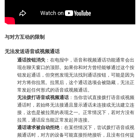
与对方互动的限制
无法发送语音或视频通话
通话按钮消失
：在电报中，语音和视频通话功能通常会出
现在聊天窗口的顶部。如果你和对方曾经能够通过这个按
钮发起通话，但突然发现无法找到通话按钮，可能是因为
对方将你拉黑。拉黑后，这个通话选项会被隐藏，无法正
常发起任何形式的语音或视频通话。
无法拨打语音或视频通话
：当你尝试直接拨打语音或视频
通话时，若始终无法接通且显示通话未连接或无法建立连
接，这也是被拉黑的表现之一。正常情况下，若对方没有
拉黑，通话应当能正常发起并连接。
通话请求被自动拒绝
：在某些情况下，尝试拨打语音或视
频通话时，对方的设备可能直接拒绝接听，且没有任何提