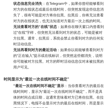
状态信息完全消失
：在Telegram中，如果你曾经能够看到
对方的在线状态或最后在线时间，但突然发现这些信息消
失了，很有可能是对方将你拉黑。拉黑后，你将无法查看
对方的在线状态，也无法知道对方最后一次上线的时间。
无法查看对方的“在线”状态
：如果你在聊天窗口内曾看到
过“在线”字样，但突然无法看到对方的状态，可能是被对
方拉黑。通常，拉黑后，系统会禁止你看到对方的任何实
时活动信息。
无法再看到对方的最近活动
：如果你以前能够查看到对方
的“正在输入”提示或在线标识，但突然这些都消失，说明
你可能被对方拉黑。对方的即时活动信息仅对未被拉黑的
用户可见。
时间显示为“最近一次在线时间不确定”
“最近一次在线时间不确定”显示
：当你查看对方的最后在
线时间时，显示为“最近一次在线时间不确定”，而不是具
体的时间点或日期，这通常意味着对方已将你拉黑。在拉
黑情况下，电报不会显示对方的最后在线时间，而是显示