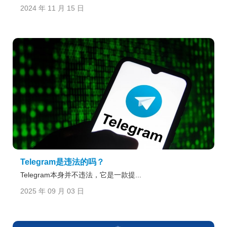
2024 年 11 月 15 日
Telegram是违法的吗？
Telegram本身并不违法，它是一款提...
2025 年 09 月 03 日