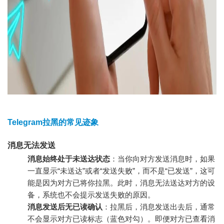
Telegram拉黑的常见迹象
消息无法发送
消息始终处于未送达状态
：当你向对方发送消息时，如果
一直显示“未送达”或者“发送失败”，而不是“已发送”，这可
能是因为对方已将你拉黑。此时，消息无法送达对方的设
备，系统也不会提示发送失败的原因。
消息发送后无已读确认
：拉黑后，消息发送出去后，通常
不会显示对方已读标志（蓝色对勾）。即便对方已查看消