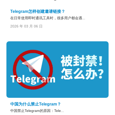
Telegram怎样创建邀请链接？
在日常使用即时通讯工具时，很多用户都会遇...
2026 年 03 月 06 日
中国为什么禁止Telegram？
中国禁止Telegram的原因：Tele...