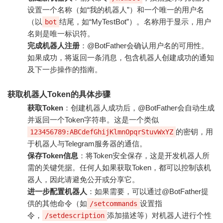
设置一个名称（如“我的机器人”）和一个唯一的用户名
（以
结尾，如“MyTestBot”）。名称用于显示，用户
bot
名则是唯一标识符。
完成机器人注册
：@BotFather会确认用户名的可用性。
如果成功，将返回一条消息，包含机器人创建成功的通知
及下一步操作的指南。
获取机器人Token的具体步骤
获取Token
：创建机器人成功后，@BotFather会自动生成
并返回一个Token字符串。这是一个类似
的密钥，用
123456789:ABCdefGhijKlmnOpqrStuvWxYZ
于机器人与Telegram服务器的通信。
保存Token信息
：将Token安全保存，这是开发机器人所
需的关键凭据。任何人如果获取Token，都可以控制该机
器人，因此请避免公开或分享它。
进一步配置机器人
：如果需要，可以通过@BotFather提
供的其他命令（如
设置指
/setcommands
令，
添加描述等）对机器人进行个性
/setdescription