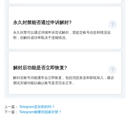
永久封禁能否通过申诉解封?
永久封禁可以通过详细申诉尝试解封，需提交账号信息和情况说
明，但解封成功率取决于违规情况。
解封后功能是否立即恢复?
解封后账号功能通常会立即恢复，包括消息发送和群组加入，建议
测试关键功能以确认账号是否完全正常。
上一篇：
Telegram是加密的吗？
下一篇：
Telegram被哪些国家封禁？