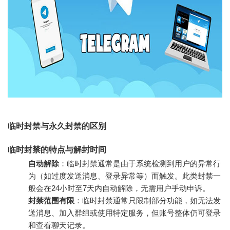
临时封禁与永久封禁的区别
临时封禁的特点与解封时间
自动解除
：临时封禁通常是由于系统检测到用户的异常行
为（如过度发送消息、登录异常等）而触发。此类封禁一
般会在24小时至7天内自动解除，无需用户手动申诉。
封禁范围有限
：临时封禁通常只限制部分功能，如无法发
送消息、加入群组或使用特定服务，但账号整体仍可登录
和查看聊天记录。