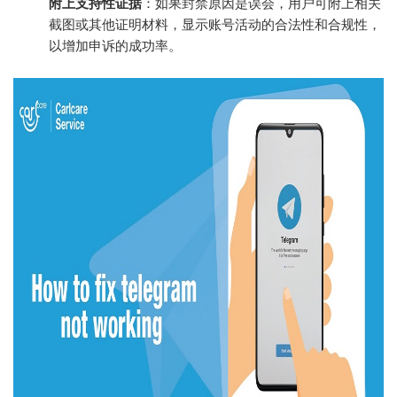
附上支持性证据
：如果封禁原因是误会，用户可附上相关
截图或其他证明材料，显示账号活动的合法性和合规性，
以增加申诉的成功率。