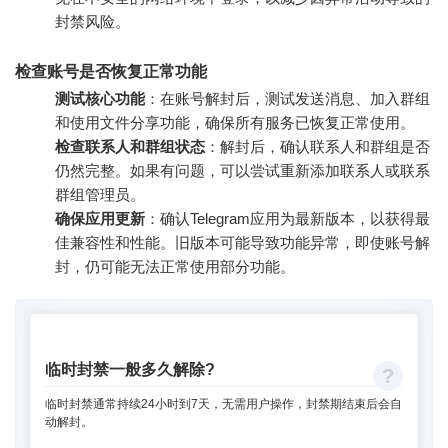
封禁风险。
检查账号是否恢复正常功能
测试核心功能
：在账号解封后，测试发送消息、加入群组
和使用文件分享功能，确保所有服务已恢复正常使用。
检查联系人和群组状态
：解封后，确认联系人和群组是否
仍然完整。如果有问题，可以尝试重新添加联系人或联系
群组管理员。
确保应用更新
：确认Telegram应用为最新版本，以获得最
佳兼容性和性能。旧版本可能导致功能异常，即使账号解
封，仍可能无法正常使用部分功能。
临时封禁一般多久解除?
临时封禁通常持续24小时到7天，无需用户操作，封禁期结束后会自
动解封。