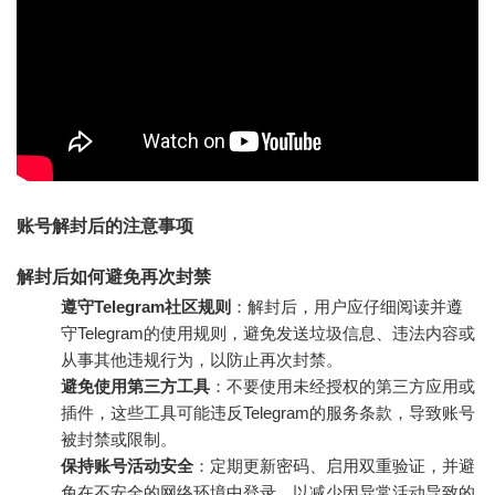
账号解封后的注意事项
解封后如何避免再次封禁
遵守Telegram社区规则
：解封后，用户应仔细阅读并遵
守Telegram的使用规则，避免发送垃圾信息、违法内容或
从事其他违规行为，以防止再次封禁。
避免使用第三方工具
：不要使用未经授权的第三方应用或
插件，这些工具可能违反Telegram的服务条款，导致账号
被封禁或限制。
保持账号活动安全
：定期更新密码、启用双重验证，并避
免在不安全的网络环境中登录，以减少因异常活动导致的