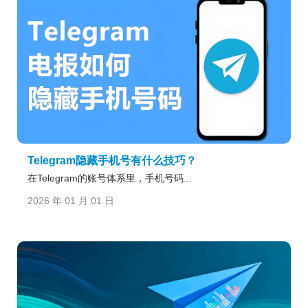
Telegram隐藏手机号有什么技巧？
在Telegram的账号体系里，手机号码...
2026 年 01 月 01 日