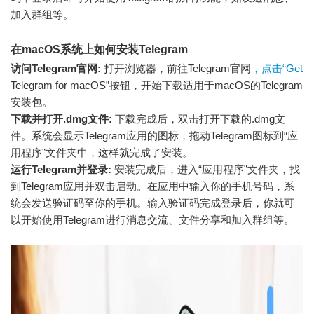
加入群组等。
在macOS系统上如何安装Telegram
访问Telegram官网:
打开浏览器，前往Telegram官网
，点击“Get
Telegram for macOS”按钮，开始下载适用于macOS的Telegram
安装包。
下载并打开.dmg文件:
下载完成后，双击打开下载的.dmg文
件。系统会显示Telegram应用的图标，拖动Telegram图标到“应
用程序”文件夹中，这样就完成了安装。
运行Telegram并登录:
安装完成后，进入“应用程序”文件夹，找
到Telegram应用并双击启动。在应用中输入你的手机号码，系
统会发送验证码至你的手机。输入验证码完成登录后，你就可
以开始使用Telegram进行消息交流、文件分享和加入群组等。