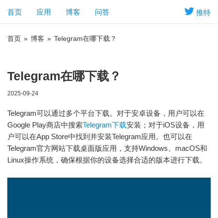
首页
应用
博客
问答
推特
首页
»
博客
»
Telegram在哪下载？
Telegram在哪下载？
2025-09-24
Telegram可以通过多个平台下载。对于安卓设备，用户可以在
Google Play商店中搜索
Telegram下载
安装；对于iOS设备，用
户可以在App Store中找到并安装Telegram应用。也可以在
Telegram官方网站下载桌面版应用，支持Windows、macOS和
Linux操作系统，确保根据你的设备选择合适的版本进行下载。