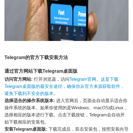
Telegram的官方下载安装方法
通过官方网站下载Telegram桌面版
访问官方网站:
打开浏览器，访问
Telegram官网
。这是下载
Telegram桌面版的最安全途径，确保你从官方来源获取软件，
避免下载到不安全的版本。
选择适合的操作系统版本:
进入官网后，页面会自动显示适合你
操作系统的版本。如果你使用的是Windows、macOS或Linux，
选择相应的版本进行下载。点击下载按钮，Telegram会自动开
始下载相应的安装包。
安装Telegram桌面版:
下载完成后，双击安装包，按照安装向导