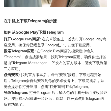
在手机上下载Telegram的步骤
如何从Google Play下载Telegram
打开Google Play商店:
在安卓设备上，首先打开Google Play商
店应用。确保你已经登录Google账户，以便下载应用。
搜索Telegram应用:
在Google Play商店的搜索栏中输入
“Telegram”，点击搜索结果，找到Telegram应用。确保你选择的
是由“Telegram Messenger LLP”发布的官方版本，避免下载到第
三方应用。
点击安装:
找到官方版本后，点击“安装”按钮。下载过程开始
后，Telegram会自动安装到你的安卓设备上。下载完成后，系
统会提示你打开应用，点击“打开”即可启动Telegram。
登录Telegram:
打开Telegram后，输入你的手机号码并接收验证
码。按照提示完成账号验证后，你就可以开始使用Telegram的
所有功能了。