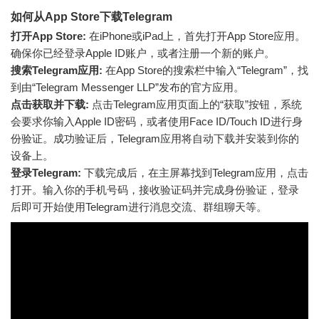
如何从App Store下载Telegram
打开App Store:
在iPhone或iPad上，首先打开App Store应用。
确保你已经登录Apple ID账户，或者注册一个新的账户。
搜索Telegram应用:
在App Store的搜索栏中输入“Telegram”，找
到由“Telegram Messenger LLP”发布的官方应用。
点击获取并下载:
点击Telegram应用页面上的“获取”按钮，系统
会要求你输入Apple ID密码，或者使用Face ID/Touch ID进行身
份验证。成功验证后，Telegram应用将自动下载并安装到你的
设备上。
登录Telegram:
下载完成后，在主屏幕找到Telegram应用，点击
打开。输入你的手机号码，接收验证码并完成身份验证，登录
后即可开始使用Telegram进行消息交流、群组聊天等。