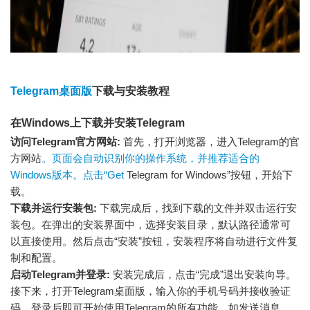
Telegram桌面版
下载与安装教程
在Windows上下载并安装Telegram
访问Telegram官方网站:
首先，打开浏览器，进入Telegram的官
方网站
。页面会自动识别你的操作系统，并推荐适合的
Windows版本。点击“Get
Telegram for Windows”按钮，开始下
载。
下载并运行安装包:
下载完成后，找到下载的文件并双击运行安
装包。在弹出的安装界面中，选择安装目录，默认路径通常可
以直接使用。然后点击“安装”按钮，安装程序将自动进行文件复
制和配置。
启动Telegram并登录:
安装完成后，点击“完成”退出安装向导。
接下来，打开Telegram桌面版，输入你的手机号码并接收验证
码，登录后即可开始使用Telegram的所有功能，如发送消息、