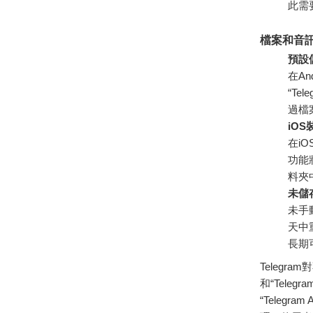
此需
檔案和音
預設儲
在An
“Te
過檔
iO
在i
功能將
料夾
未儲
未手
天中
長期
Telegr
和“Teleg
“Teleg