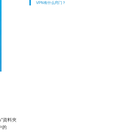
VPN有什么窍门？
s”資料夾
中的