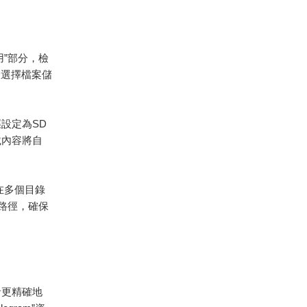
用”部分，檢
動選擇檔案儲
。
徑設定為SD
載內容將自
散在多個目錄
路徑，確保
用者更精確地