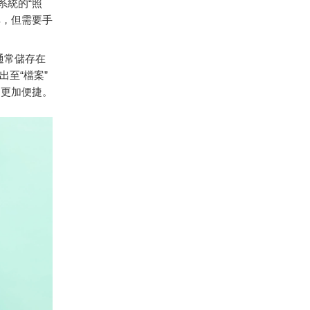
系統的“照
享，但需要手
案通常儲存在
匯出至“檔案”
用更加便捷。