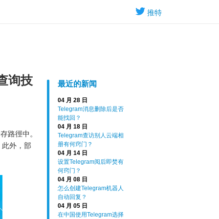
推特
速查询技
最近的新闻
04 月 28 日
Telegram消息删除后是否
能找回？
04 月 18 日
儲存路徑中。
Telegram查访别人云端相
册有何窍门？
視。此外，部
04 月 14 日
设置Telegram阅后即焚有
何窍门？
04 月 08 日
怎么创建Telegram机器人
自动回复？
04 月 05 日
在中国使用Telegram选择