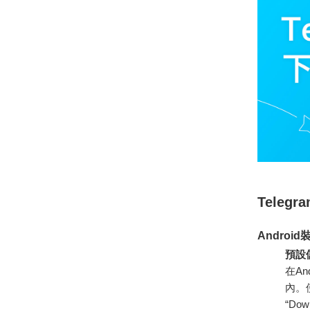
Teleg
Andro
預設儲
在An
內。
“Do