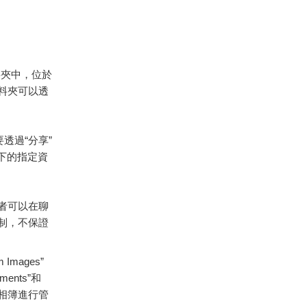
資料夾中，位於
些資料夾可以透
透過“分享”
ve下的指定資
用者可以在聊
機制，不保證
mages”
ents”和
用或相簿進行管