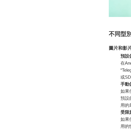
不同型
圖片和影
預設
在An
“Te
或S
手動
如果
預設的
用的
受限
如果
用的