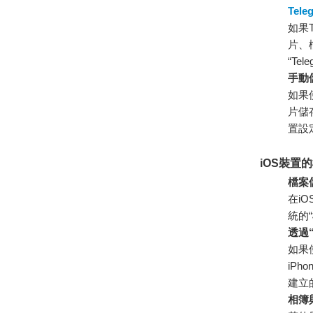
Tele
如果T
片、檔
“Te
手動
如果
片儲
置設
iOS裝置
檔案儲
在i
統的
透過
如果
iPh
建立
相簿