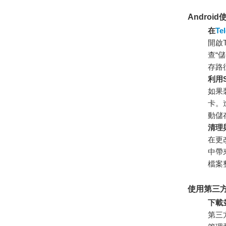
Andro
在
Te
開啟
查“
存路
利用
如果
卡。
動儲
清理
在更
中帶
檔案
使用第三
下載
第三