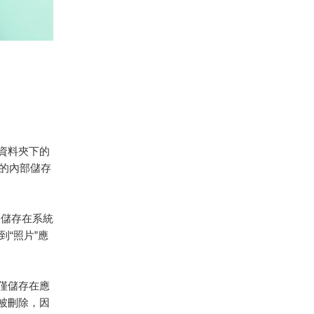
”資料夾下的
於裝置的內部儲存
會儲存在系統
到“照片”應
能僅儲存在應
被刪除，因