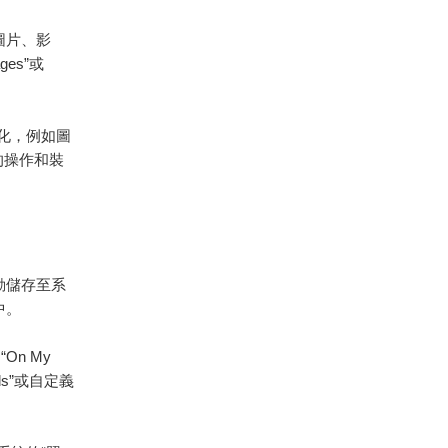
，圖片、影
es”或
化，例如圖
者的操作和裝
自動儲存至系
中。
n My
ads”或自定義