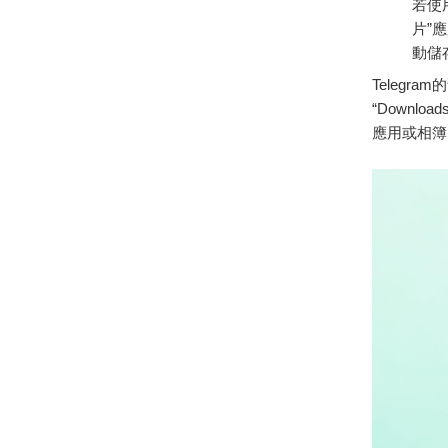
若使
片”
動儲
Telegr
“Downl
應用或相簿