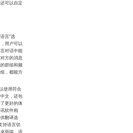
你还可以自定
语言”选
等，用户可以
语言对话中能
将对方的消息
言的群组和频
群组，都能方
可以使用符合
、中文，还包
供了更好的体
通讯软件相
提供翻译选
然支持语言切
是桌面端，语