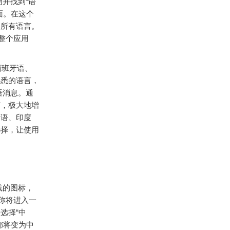
并找到“语
面。在这个
的所有语言。
整个应用
西班牙语、
熟悉的语言，
语消息。通
言，极大地增
利语、印度
选择，让使用
线的图标，
，你将进入一
选择“中
都将变为中