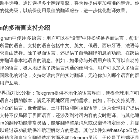
助手选项。通过选择多个翻译引擎，将为你提供更加精准的翻译。
的优先级，以确保使用最佳的翻译服务，进一步优化翻译效果。
ram的多语言支持介绍
egram中使用多语言
：用户可以在“设置”中轻松切换界面语言，点击“
所需的语言。支持的语言包括中文、英文、俄语、西班牙语、法语
求自由选择。除了界面语言，还提供了自动翻译消息的功能。在跨
并翻译非本地语言的消息。例如，如果你与外语用户聊天可以自动
择的语言，极大地提高了跨语言沟通的便利性。用户可以加入多语
国际化的讨论，支持对话内容的实时翻译，无论你加入哪个语言的
用户互动。
户界面对比分析
：Telegram提供本地化的语言界面，使得全球用户
语言习惯的版本，满足不同地区用户的需求。例如，不仅支持英语
小众的语言，像希腊语、土耳其语和阿拉伯语等，这为全球用户提
支持不仅局限于界面语言，还涉及到对话内容的实时翻译。与其他
egram的翻译功能非常灵活，能够翻译整条消息或仅翻译特定部分，并
以通过该功能确保准确理解对方的意思。其他软件如WhatsApp虽
译精度和自定义翻译选项方面不如Telegram灵活。无论是手机端还