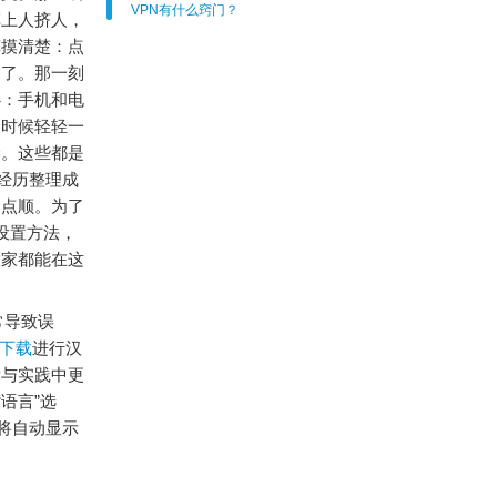
VPN有什么窍门？
车上人挤人，
算摸清楚：点
多了。那一刻
心：手机和电
的时候轻轻一
全。这些都是
经历整理成
多点顺。为了
言设置方法，
大家都能在这
常导致误
包下载
进行汉
索与实践中更
语言”选
将自动显示