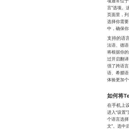
项通常位于
言”选项。
页面里，列
选择你需要
中，确保你
支持的语
法语、德语
将根据你的
过开启翻译
强了跨语言
语、希腊语
体验更加个
如何将T
在手机上
进入“设置
个语言选择
文”。选中