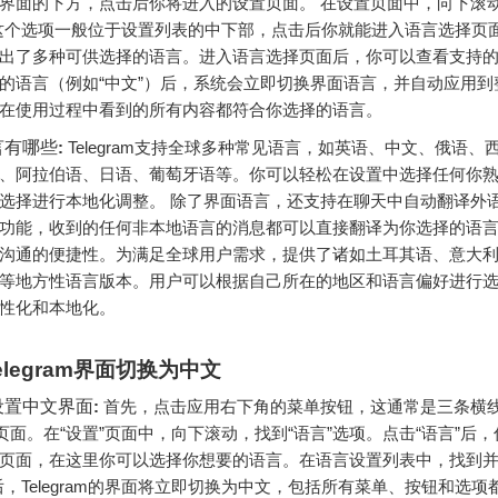
界面的下方，点击后你将进入的设置页面。 在设置页面中，向下滚动
这个选项一般位于设置列表的中下部，点击后你就能进入语言选择页
出了多种可供选择的语言。进入语言选择页面后，你可以查看支持
的语言（例如“中文”）后，系统会立即切换界面语言，并自动应用到
在使用过程中看到的所有内容都符合你选择的语言。
言有哪些
:
Telegram支持全球多种常见语言，如英语、中文、俄语、
、阿拉伯语、日语、葡萄牙语等。你可以轻松在设置中选择任何你
选择进行本地化调整。 除了界面语言，还支持在聊天中自动翻译外
功能，收到的任何非本地语言的消息都可以直接翻译为你选择的语
沟通的便捷性。为满足全球用户需求，提供了诸如土耳其语、意大
等地方性语言版本。用户可以根据自己所在的地区和语言偏好进行
性化和本地化。
elegram界面切换为中文
设置中文界面
:
首先，点击应用右下角的菜单按钮，这通常是三条横
”页面。在“设置”页面中，向下滚动，找到“语言”选项。点击“语言”后
页面，在这里你可以选择你想要的语言。在语言设置列表中，找到并
后，Telegram的界面将立即切换为中文，包括所有菜单、按钮和选项