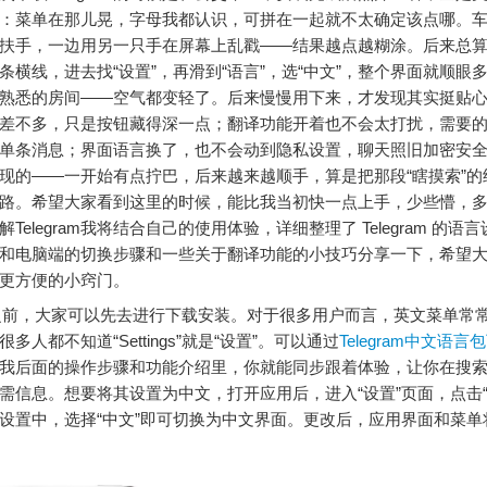
：菜单在那儿晃，字母我都认识，可拼在一起就不太确定该点哪。
扶手，一边用另一只手在屏幕上乱戳——结果越点越糊涂。后来总
条横线，进去找“设置”，再滑到“语言”，选“中文”，整个界面就顺眼
熟悉的房间——空气都变轻了。后来慢慢用下来，才发现其实挺贴
差不多，只是按钮藏得深一点；翻译功能开着也不会太打扰，需要
单条消息；界面语言换了，也不会动到隐私设置，聊天照旧加密安
现的——一开始有点拧巴，后来越来越顺手，算是把那段“瞎摸索”的
路。希望大家看到这里的时候，能比我当初快一点上手，少些懵，
Telegram我将结合自己的使用体验，详细整理了 Telegram 的语
和电脑端的切换步骤和一些关于翻译功能的小技巧分享一下，希望
更方便的小窍门。
之前，大家可以先去进行下载安装。对于很多用户而言，英文菜单常
多人都不知道“Settings”就是“设置”。可以通过
Telegram中文语言
我后面的操作步骤和功能介绍里，你就能同步跟着体验，让你在搜
需信息。想要将其设置为中文，打开应用后，进入“设置”页面，点击“
设置中，选择“中文”即可切换为中文界面。更改后，应用界面和菜单