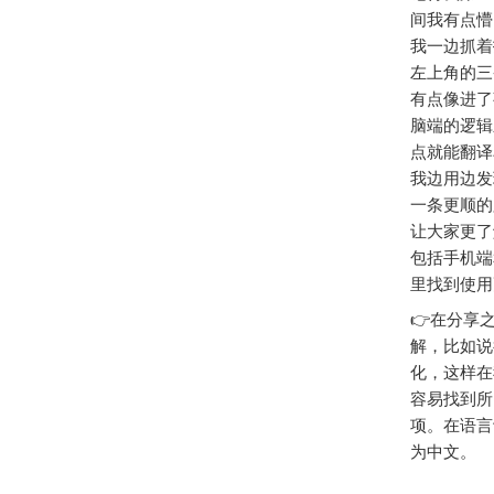
间我有点懵
我一边抓着
左上角的三
有点像进了
脑端的逻辑
点就能翻译
我边用边发
一条更顺的
让大家更了解
包括手机端
里找到使用
👉在分享
解，比如说很
化，这样在
容易找到所
项。在语言
为中文。