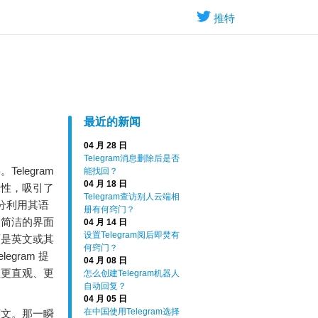
推特
最近的新闻
04 月 28 日
Telegram消息删除后是否
legram
能找回？
04 月 18 日
全性，吸引了
Telegram查访别人云端相
充分利用其语
册有何窍门？
它简洁的界面
04 月 14 日
设置Telegram阅后即焚有
面是英文或其
何窍门？
gram 提
04 月 08 日
程更直观、更
怎么创建Telegram机器人
自动回复？
04 月 05 日
在中国使用Telegram选择
英文。那一瞬