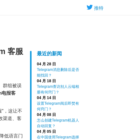
推特
m 客服
最近的新闻
04 月 28 日
Telegram消息删除后是否
能找回？
04 月 18 日
到、群组被误
Telegram查访别人云端相
册有何窍门？
am电报客
04 月 14 日
设置Telegram阅后即焚有
何窍门？
服”，这让不
04 月 08 日
效渠道、客
怎么创建Telegram机器人
自动回复？
04 月 05 日
降低语言门
在中国使用Telegram选择