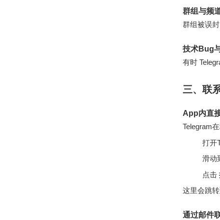
群组与频
群组被误封
技术Bug
有时 Te
三、联系
App内直
Telegr
打开T
滑动
点击
这里会跳转到
通过邮件