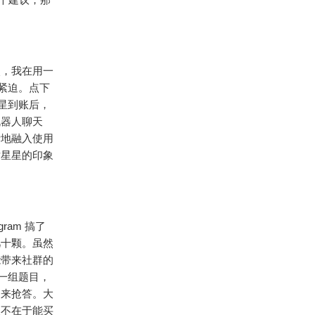
次，我在用一
紧迫。点下
星到账后，
机器人聊天
活地融入使用
对星星的印象
am 搞了
几十颗。虽然
能带来社群的
一组题目，
出来抢答。大
义不在于能买