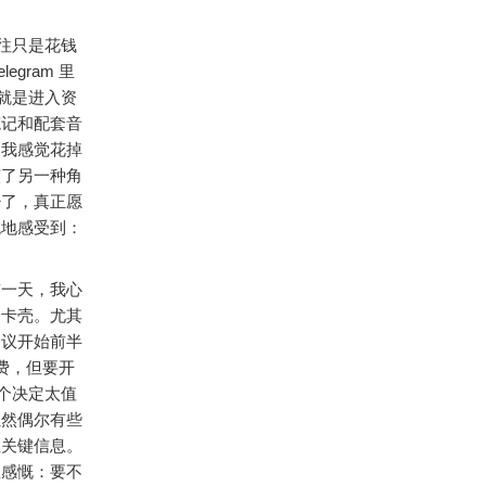
往只是花钱
gram 里
就是进入资
笔记和配套音
刻我感觉花掉
演了另一种角
少了，真正愿
观地感受到：
前一天，我心
会卡壳。尤其
会议开始前半
免费，但要开
个决定太值
虽然偶尔有些
住关键信息。
里感慨：要不