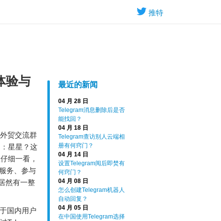
推特
级体验与
最近的新闻
04 月 28 日
Telegram消息删除后是否
能找回？
04 月 18 日
在外贸交流群
Telegram查访别人云端相
册有何窍门？
了：星星？这
04 月 14 日
置仔细一看，
设置Telegram阅后即焚有
服务、参与
何窍门？
04 月 08 日
居然有一整
怎么创建Telegram机器人
自动回复？
04 月 05 日
对于国内用户
在中国使用Telegram选择