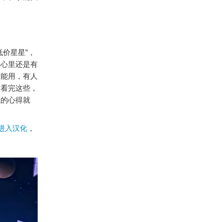
价星星”，
，心里还是有
不能用，有人
。看完这些，
我的心得就
载进入汉化
，