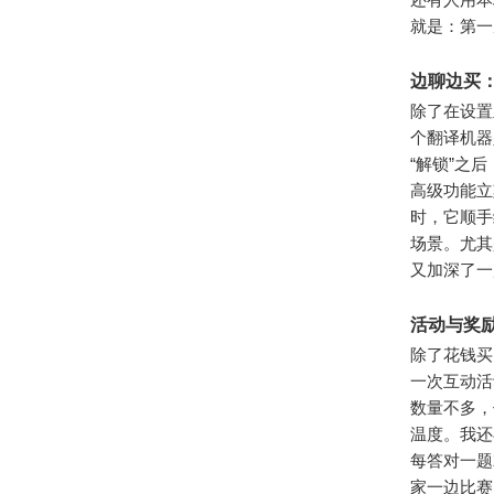
就是：第一
边聊边买
除了在设置
个翻译机器
“解锁”之
高级功能立
时，它顺手
场景。尤其
又加深了一
活动与奖
除了花钱买
一次互动活
数量不多，
温度。我还
每答对一题
家一边比赛