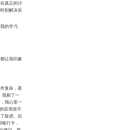
放在真正的讨
键时刻解决实
和我的学习、
验都让我印象
操作复杂，甚
y。我刷了一
刻，我心里一
里的应用差不
消了疑虑。后
人用银行卡，
一个建议，那