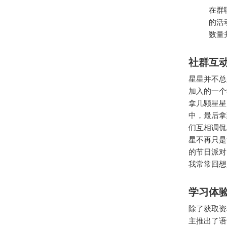
在群
的活
数量
社群互
星星并不总
加入的一个
拿几颗星星
中，最后拿
们互相调侃
星不再只是
的节日派对
我常常回想
学习体
除了获取资
主推出了语