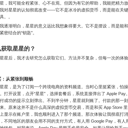
星，我可能全程紧张、心不在焉。但因为有它的帮助，我能把精力
我对星星的认知彻底改变——它不是冰冷的虚拟货币，而是能在关
具。。
我逐渐明白，星星的意义远比我想象得要大。它不是摆设，而是能
紧密结合的“钥匙”。
么获取星星的？
星星后，我才去研究怎么获取它们。方法并不复杂，但每一次的体
买：从紧张到顺畅
星星，是为了订阅一个跨境电商的资料频道。当时心里挺紧张，怕
。打开设置，点开“星星”，选择套餐后，系统直接弹出了 Apple Pa
付成功的提示立刻弹出。不到半分钟，星星就到账了。付款的那一
来。原来这并不是什么高深的虚拟货币交易，而是和买 App Store 
上显示在账户里，我也顺利进入了那个频道。那次体验让我彻底打
，不同地区的朋友会用不同的支付方式，有人用 Google Pay，有
地钱包。对我来说，Apple Pay 最顺手也最安全。如果让我给新手