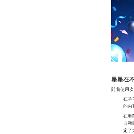
星星在
随着使用次
在学
的内
在电
自动
定了