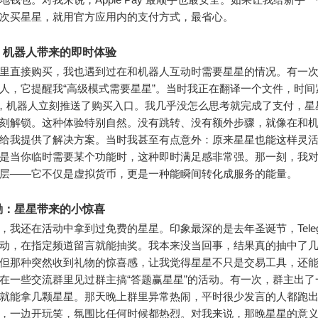
次买星星，就用官方应用内的支付方式，最省心。
：机器人带来的即时体验
里直接购买，我也遇到过在和机器人互动时需要星星的情况。有一
人，它提醒我“高级模式需要星星”。当时我正在翻译一个文件，时间
后，机器人立刻推送了购买入口。我几乎没怎么思考就完成了支付，星
刻解锁。这种体验特别自然。没有跳转、没有额外步骤，就像在和
给我提供了解决方案。当时我甚至有点意外：原来星星也能这样灵
是当你临时需要某个功能时，这种即时满足感非常强。那一刻，我
层——它不仅是虚拟货币，更是一种能瞬间转化成服务的能量。
励：星星带来的小惊喜
，我还在活动中拿到过免费的星星。印象最深的是去年圣诞节，Telegr
动，在指定频道留言就能抽奖。我本来没当回事，结果真的抽中了
但那种突然收到礼物的惊喜感，让我觉得星星不只是交易工具，还
在一些交流群里见过群主搞“答题赢星星”的活动。有一次，群主出了
就能拿几颗星星。那天晚上群里异常热闹，平时很少发言的人都跑
，一边开玩笑，氛围比任何时候都热烈。对我来说，那晚星星的意