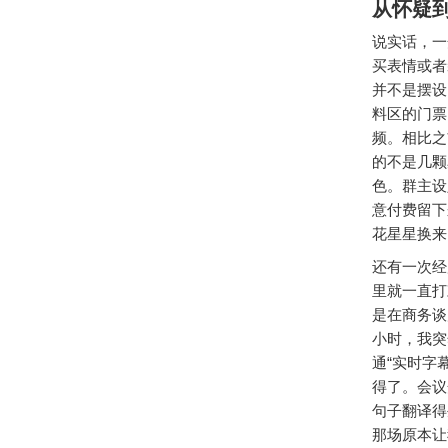
从怀疑
说实话，一
买表情或者
并不是摆设
料区的门票
频。相比之
的不是几颗
色。群主设
意付费留下
花星星换来
还有一次经
里就一直打
是在商务谈
小时，我突
通“实时字
得了。会议
句子翻译得
那场原本让