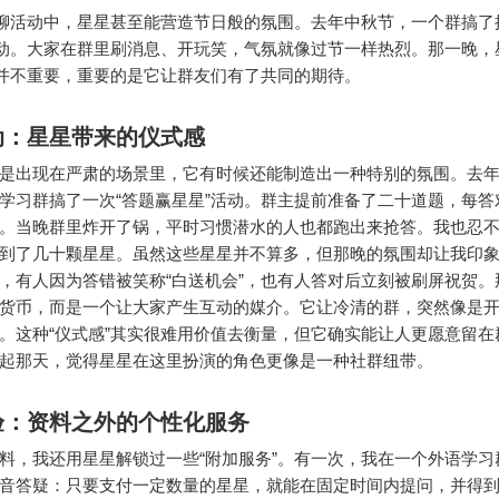
聊活动中，星星甚至能营造节日般的氛围。去年中秋节，一个群搞了
动。大家在群里刷消息、开玩笑，气氛就像过节一样热烈。那一晚，
并不重要，重要的是它让群友们有了共同的期待。
动：星星带来的仪式感
是出现在严肃的场景里，它有时候还能制造出一种特别的氛围。去
学习群搞了一次“答题赢星星”活动。群主提前准备了二十道题，每答
。当晚群里炸开了锅，平时习惯潜水的人也都跑出来抢答。我也忍
到了几十颗星星。虽然这些星星并不算多，但那晚的氛围却让我印
，有人因为答错被笑称“白送机会”，也有人答对后立刻被刷屏祝贺。
货币，而是一个让大家产生互动的媒介。它让冷清的群，突然像是
。这种“仪式感”其实很难用价值去衡量，但它确实能让人更愿意留在
起那天，觉得星星在这里扮演的角色更像是一种社群纽带。
验：资料之外的个性化服务
料，我还用星星解锁过一些“附加服务”。有一次，我在一个外语学习
音答疑：只要支付一定数量的星星，就能在固定时间内提问，并得