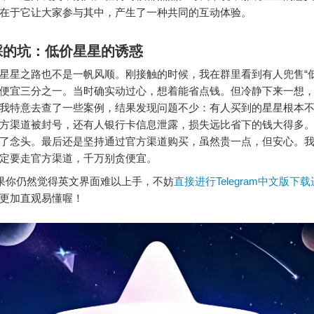
在于它让大家参与其中，产生了一种共同的互动体验。
踩的坑：低价星星的诱惑
星星之路也不是一帆风顺。刚接触的时候，我在群里看到有人兜售“低
便宜三分之一。当时确实动过心，想着能省点钱。但冷静下来一想
我特意去查了一些案例，结果发现问题不少：有人买到的星星根本
方渠道被封号，还有人银行卡信息泄露，损失远比省下的钱大得多
了念头。最后还是坚持通过官方渠道购买，虽然贵一点，但安心。
定要走官方渠道，千万别贪便宜。
你仍然觉得英文界面难以上手，不妨
直接进行Telegram中文版下
更加直观易懂喔！