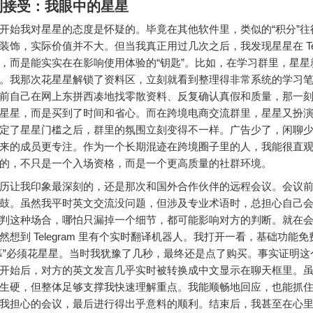
到接受：我眼中的星星
开始我对星星的态度是怀疑的。毕竟在其他软件里，类似的“积分”往
装饰，实际价值并不大。但当我真正用过几次之后，我发现星星在 Tele
，而是能实实在在影响使用体验的“钥匙”。比如，在学习群里，星星
。我那次花星星解锁了资料区，立刻就看到整理得非常系统的学习
前自己在网上东拼西凑地找零散资料、反复确认真假和质量，那一
星星，而是买到了时间和省心。而在跨境电商交流群里，星星又扮
定了星星门槛之后，群里的氛围立刻变得不一样。广告少了，闲聊
来的成员更专注。作为一个长期混迹在跨境圈子里的人，我能很直
的，不只是一个入场资格，而是一个更高质量的社群环境。
历让我印象最深刻的，还是那次和国外合作伙伴的远程会议。会议
鼓。虽然我平时英文交流没问题，但涉及专业术语时，总担心自己
判这种场合，哪怕只漏掉一个细节，都可能影响对方的判断。就在
然想到 Telegram 里有个实时翻译机器人。我打开一看，基础功能
幕”必须花星星。当时我犹豫了几秒，最终还是点了购买。事实证明这
开始后，对方的英文发言几乎实时被转换成中文显示在聊天框里。
生硬，但整体足够支撑我快速理解重点。我能顺畅地回应，也能抓
我担心的会议，最后进行得出乎意料的顺利。结束后，我甚至在心