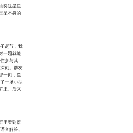
抽奖送星星
星星本身的
年圣诞节，我
对一题就能
不住参与其
象深刻。群友
那一刻，星
开了一场小型
群里。后来
群里看到群
到语音解答。