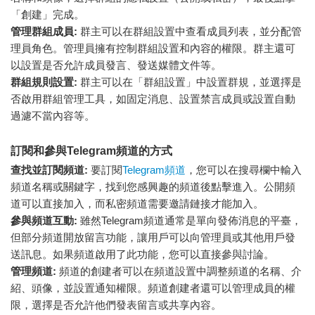
「創建」完成。
管理群組成員:
群主可以在群組設置中查看成員列表，並分配管
理員角色。管理員擁有控制群組設置和內容的權限。群主還可
以設置是否允許成員發言、發送媒體文件等。
群組規則設置:
群主可以在「群組設置」中設置群規，並選擇是
否啟用群組管理工具，如固定消息、設置禁言成員或設置自動
過濾不當內容等。
訂閱和參與Telegram頻道的方式
查找並訂閱頻道:
要訂閱
Telegram頻道
，您可以在搜尋欄中輸入
頻道名稱或關鍵字，找到您感興趣的頻道後點擊進入。公開頻
道可以直接加入，而私密頻道需要邀請鏈接才能加入。
參與頻道互動:
雖然Telegram頻道通常是單向發佈消息的平臺，
但部分頻道開放留言功能，讓用戶可以向管理員或其他用戶發
送訊息。如果頻道啟用了此功能，您可以直接參與討論。
管理頻道:
頻道的創建者可以在頻道設置中調整頻道的名稱、介
紹、頭像，並設置通知權限。頻道創建者還可以管理成員的權
限，選擇是否允許他們發表留言或共享內容。