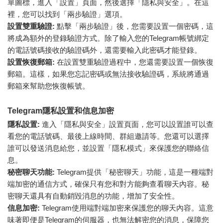
單圖標，進入「設置」頁面，然後選擇「隱私與安全」。在這
裡，您可以找到「兩步驗證」選項。
設置雙重驗證:
點擊「兩步驗證」後，您需要設置一個密碼，這
將成為額外的登錄驗證方式。除了輸入您的Telegram帳號綁定
的電話號碼接收的驗證碼外，還需要輸入此密碼才能登錄。
設置恢復郵箱:
在設置雙重驗證過程中，您還需要設置一個恢復
郵箱。這樣，如果您忘記密碼或無法接收驗證碼，系統將通過
郵箱來幫助您恢復帳號。
Telegram隱私設置和信息加密
隱私設置:
進入「隱私與安全」設置頁面，您可以設置誰可以查
看您的電話號碼、最後上線時間、群組邀請等。您還可以選擇
誰可以發送消息給您，並設置「隱私模式」來保護您的聯絡信
息。
秘密聊天功能:
Telegram提供「秘密聊天」功能，這是一種端對
端加密的通信方式，確保只有您和對方能夠查看聊天內容。秘
密聊天還具有自動銷毀消息的功能，增加了安全性。
信息加密:
Telegram使用端對端加密來保護您的聊天內容。這意
味著即便是Telegram的伺服器，也無法解密您的消息，保障您