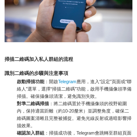
掃描二維碼加入私人群組的流程
識別二維碼的步驟與注意事項
啟動掃描功能
：開啟
Telegram
應用，進入“設定”頁面或“聯
絡人”選單，選擇“掃描二維碼”功能，啟用手機攝像頭準備
掃描。確保攝像頭清潔，避免識別失敗。
對準二維碼掃描
：將二維碼置於手機攝像頭的視野範圍
內，保持適當距離（約10-20釐米）並調整角度，確保二
維碼圖案清晰且完整被捕捉。避免光線反射或過暗影響掃
描效果。
確認加入群組
：掃描成功後，Telegram會跳轉至群組頁面