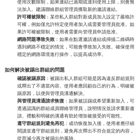
使用次數限制，如果連結已過期或達到使用上限，則會無
法加入。建議聯絡群組管理員獲取新的邀請連結。
許可權被限制
：某些私人群組對新成員加入設定了嚴格許
可權，例如僅允許特定使用者加入或需要管理員批准。如
果許可權被限制，使用者需要向管理員申請批准。
網路問題導致失敗
：如果在點選邀請連結或掃描二維碼時
遇到網路不穩定的情況，可能會導致加入失敗。確保使用
穩定的網路環境進行操作，以提高成功率。
如何解決被踢出群組的問題
確認被踢原因
：被踢出私人群組可能是因為違反群組規則
或釋出了不適當內容。使用者應回顧自己的行為，明確被
踢原因，以便與管理員溝通解決。
與管理員溝通請求恢復
：如果被誤踢或希望重新加入，可
透過認識的群組成員聯絡管理員，說明情況並請求重新邀
請。禮貌和明確的溝通有助於增加被接受的可能性。
遵守群組規則避免再犯
：成功恢復加入後，使用者應仔細
閱讀並遵守群組規則，避免再次釋出不符合規定的內容，
從而減少再次被踢出的風險。