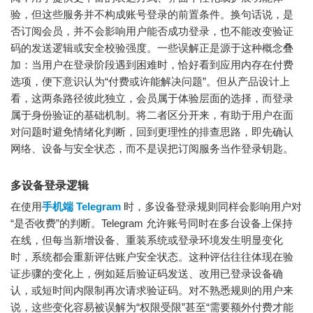
验，但这些服务并不构成账号登录的前置条件。换句话说，是
否订阅会员，并不会影响用户能否成功登录，也不能改变验证
码的发送逻辑或安全校验强度。一些误解正是源于这种概念叠
加：当用户在登录阶段遇到困难时，恰好看到应用内存在付费
选项，便下意识认为“付费或许能解决问题”。但从产品设计上
看，这两条路径彼此独立，会员属于体验层面的选择，而登录
属于身份验证的基础机制。将二者区分开来，有助于用户在面
对问题时避免情绪化判断，回到更理性的排查思路，即先确认
网络、设备与安全状态，而不是误把订阅服务当作登录钥匙。
多设备登录逻辑
在使用
手机端 Telegram
时，多设备登录规则同样会影响用户对
“是否收费”的判断。Telegram 允许账号同时在多台设备上保持
在线，但每当新增设备、重装系统或登录环境发生明显变化
时，系统都会重新评估账户安全状态。这种评估往往体现在验
证步骤的变化上，例如延后验证码发送、改用已登录设备确
认，或短时间内限制再次请求验证码。对不熟悉规则的用户来
说，这些变化容易被误解为“权限受限”甚至“需要额外付费才能