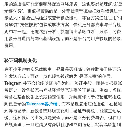
定的连通性可能需要额外配置网络服务，这也容易被理解成“登
录要付费”。更值得警惕的是，外部信息环境会把这种错觉进一
步放大：当验证码延迟或登录被放慢时，非官方渠道往往用“付
费解锁”“充值恢复”包装成解决方案，借机把外部成本与平台规
则绑在一起。把链路拆开看，就能得出清晰判断：账单上的费
用多来自通信与网络基础设施，而不是平台向用户收取的登录
费用。
验证码机制变化
在不少用户的实际体验中，登录是否顺畅，往往取决于验证码
的发送方式，而这一点也经常被误解为“是否收费”的信号。
Telegram 并不会始终以短信作为唯一验证手段，而是会根据账
号历史、设备状态与登录环境动态调整验证路径。例如，当账
号曾在某台设备上长期稳定使用，系统更倾向于把验证码推送
到已登录的
Telegram客户端
，而不是反复走短信通道；在检测
到异地登录、新设备或环境变化时，验证节奏也可能被主动放
慢。这种设计的出发点是安全，而不是区分付费与否。但在用
户视角里，一旦短信没有像以往那样立刻送达，就容易联想到