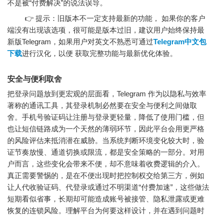
不是被“付费解决”的说法误导。
👉 提示：旧版本不一定支持最新的功能， 如果你的客户
端没有出现该选项，很可能是版本过旧，建议用户始终保持最
新版Telegram，如果用户对英文不熟悉可通过
Telegram中文包
下载
进行汉化，以便 获取完整功能与最新优化体验。
安全与便利取舍
把登录问题放到更宏观的层面看，Telegram 作为以隐私与效率
著称的通讯工具，其登录机制必然要在安全与便利之间做取
舍。手机号验证码让注册与登录更轻量，降低了使用门槛，但
也让短信链路成为一个天然的薄弱环节，因此平台会用更严格
的风险评估来抵消潜在威胁。当系统判断环境变化较大时，验
证节奏放慢、通道切换或限流，都是安全策略的一部分。对用
户而言，这些变化会带来不便，却不意味着收费逻辑的介入。
真正需要警惕的，是在不便出现时把控制权交给第三方，例如
让人代收验证码、代登录或通过不明渠道“付费加速”，这些做法
短期看似省事，长期却可能造成账号被接管、隐私泄露或更难
恢复的连锁风险。理解平台为何要这样设计，并在遇到问题时