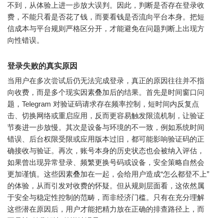
不到，从体验上进一步放大误判。因此，判断是否存在登录收
费，不能只看是否花了钱，而要看钱是否流向平台本身。把短
信成本与平台规则严格区分开，才能避免在问题判断上出现方
向性错误。
登录失败的真实原因
当用户在多次尝试后仍无法完成登录，真正的原因往往并不指
向收费，而是多个现实因素叠加后的结果。首先是时间窗口问
题，Telegram 对验证码请求存在频率控制，短时间内反复点
击、切换网络或重启应用，反而更容易触发限流机制，让验证
节奏进一步放慢。其次是设备与环境的不一致，例如系统时间
错误、后台权限受限或应用版本过旧，都可能影响验证码的正
确接收与验证。再次，账号本身的历史状态也会被纳入评估，
如果曾出现异常登录、频繁更换号码或设备，安全策略自然会
更加谨慎。这些因素叠加在一起，会给用户造成“怎么都登不上”
的体验，从而引发对收费的怀疑。但从规则层面看，这依然属
于安全与稳定性控制的范畴，而非经济门槛。只有在充分理解
这些潜在原因后，用户才能把精力放在正确的排查路径上，而