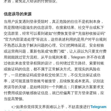
矛盾，避免走入错误的付费假设。
信息误导的来源
当用户反复遇到登录受阻时，真正危险的往往不是机制本身，
而是围绕问题滋生的信息误导。在搜索结果、社交平台或私下
交流群里，经常可以看到诸如“付费恢复登录”“充值秒收验证码”
“官方内部渠道处理”等说法，这些表述利用的是用户对平台规则
不熟悉以及急于解决问题的心理。它们把网络延迟、安全校验
或运营商问题，重新包装成“收费门槛”，让人误以为只要支付费
用就能跳过官方流程。从平台规则来看，Telegram 并不存在通
过收款来改变登录权限的设计，任何绕过官方路径、索要转账
或验证码的信息，都不属于正常解决方式。更现实的风险在
于，一旦把验证码或登录权交给第三方，不仅无法保证成功
率，还可能直接导致账号被接管，后续恢复成本更高。识别这
类误导的关键，是始终回到一个判断点：只要解决方案要求支
付费用或提供敏感验证信息，就已经偏离了官方登录逻辑，应
当提高警惕。
👉如果你觉得英文界面难以上手，不妨直接进行
Telegram