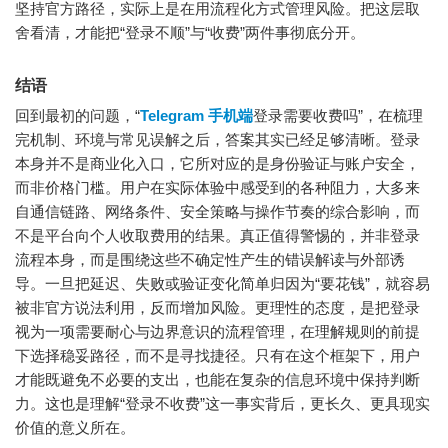
坚持官方路径，实际上是在用流程化方式管理风险。把这层取
舍看清，才能把“登录不顺”与“收费”两件事彻底分开。
结语
回到最初的问题，“
Telegram 手机端
登录需要收费吗”，在梳理
完机制、环境与常见误解之后，答案其实已经足够清晰。登录
本身并不是商业化入口，它所对应的是身份验证与账户安全，
而非价格门槛。用户在实际体验中感受到的各种阻力，大多来
自通信链路、网络条件、安全策略与操作节奏的综合影响，而
不是平台向个人收取费用的结果。真正值得警惕的，并非登录
流程本身，而是围绕这些不确定性产生的错误解读与外部诱
导。一旦把延迟、失败或验证变化简单归因为“要花钱”，就容易
被非官方说法利用，反而增加风险。更理性的态度，是把登录
视为一项需要耐心与边界意识的流程管理，在理解规则的前提
下选择稳妥路径，而不是寻找捷径。只有在这个框架下，用户
才能既避免不必要的支出，也能在复杂的信息环境中保持判断
力。这也是理解“登录不收费”这一事实背后，更长久、更具现实
价值的意义所在。