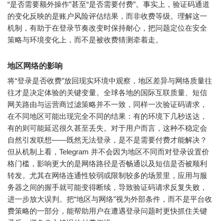
“是否需要额外操作”甚至“是否需要付费”。事实上，验证码通道
的变化反映的是账户风险评估结果，而非收费等级。理解这一
机制，有助于在登录节奏改变时保持耐心，把问题定位在安全
策略与环境变化上，而不是被收费猜测牵着走。
地区网络的影响
将“登录是否收费”放回现实环境中观察，地区差异与网络质量往
往才是决定体验的关键变量。全球各地的国际互联质量、短信
网关路由与运营商过滤策略并不一致，同样一次验证码请求，
在不同地区可能出现完全不同的结果：有的环境下几秒送达，
有的则可能延迟很久甚至丢失。对于用户而言，这种不稳定会
自然引发联想——既然无法登录，是不是需要付费才能解决？
但从机制上看，Telegram 并不会因为地区不同而对登录设置价
格门槛，影响更大的是网络路径是否畅通以及短信是否被顺利
转发。尤其在网络连通性较弱或限制较多的场景里，应用与服
务器之间的握手就可能变得断续，导致验证码请求反复失败，
进一步放大误判。把“地区与网络”视为外部条件，而不是平台收
费策略的一部分，能帮助用户在遭遇登录问题时更快抓住关键