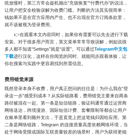
统放慢时，第三方常会趁机抛出“充值恢复”“付费代办”的说法，
让用户把安全校验误解为收费门槛。判断的方法其实很简单：
钱如果不是在官方应用内产生、也不出现在官方订阅条款里，
就不该被视为登录费用。
👉在观看本文内容同时，如果你有需要可以先去进行下载
安装。对于很多用户而言，英文菜单常常导致误解，例如说很
多人都不知道“Settings”就是“设置”。可以通过
Telegram中文包
下载
进行汉化，这样在你阅览的同时、就能同步跟着体验，让
你在搜索与实践中更容易找到所需信息。
费用错觉来源
既然登录本身不收费，用户真正想问的往往是：为什么我在“登
录这一步”感受到成本？从实际链路看，费用错觉主要来自两条
路径被混在一起。第一条是短信链路，验证码通常通过运营商
网络送达，跨境漫游、国际短信计费、套餐限制等都会让用户
在账单里看到额外支出，于是直觉上把这笔钱归因给应用。第
二条是网络链路，Telegram 的连接质量高度依赖网络环境，当
处于网络受限或国际互联质量较差的场景时，用户为获得更稳