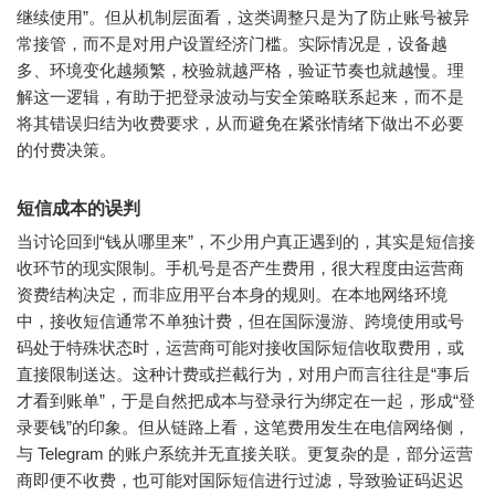
继续使用”。但从机制层面看，这类调整只是为了防止账号被异
常接管，而不是对用户设置经济门槛。实际情况是，设备越
多、环境变化越频繁，校验就越严格，验证节奏也就越慢。理
解这一逻辑，有助于把登录波动与安全策略联系起来，而不是
将其错误归结为收费要求，从而避免在紧张情绪下做出不必要
的付费决策。
短信成本的误判
当讨论回到“钱从哪里来”，不少用户真正遇到的，其实是短信接
收环节的现实限制。手机号是否产生费用，很大程度由运营商
资费结构决定，而非应用平台本身的规则。在本地网络环境
中，接收短信通常不单独计费，但在国际漫游、跨境使用或号
码处于特殊状态时，运营商可能对接收国际短信收取费用，或
直接限制送达。这种计费或拦截行为，对用户而言往往是“事后
才看到账单”，于是自然把成本与登录行为绑定在一起，形成“登
录要钱”的印象。但从链路上看，这笔费用发生在电信网络侧，
与 Telegram 的账户系统并无直接关联。更复杂的是，部分运营
商即便不收费，也可能对国际短信进行过滤，导致验证码迟迟