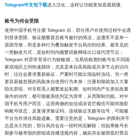
Telegram中文包下载
进入汉化，这样让功能更加直观易懂。
账号为何会受限
使用中国手机号注册 Telegram 后，部分用户在使用过程中会遇
到登录受限、验证频繁甚至账号被封的情况，这通常不是单一
原因导致，而是多种行为叠加触发平台风控的结果。最常见的
一类触发方式，是短时间内频繁切换网络出口或代理节点；
Telegram 对异常登录行为较敏感，当系统检测到账号在不同国
家或地区之间快速跳转，尤其是来自高风险或共享节点的访问
时，往往会要求重新验证，严重时可能出现临时冻结。另一类
更容易被忽视的风险来自使用行为本身：注册初期就加入大量
陌生群组、对非联系人频繁发起私聊、短时间内产生类似批量
操作的动作，都可能被系统判定为异常，从而限制功能。对中
国手机号用户而言，运营商侧的短信或语音拦截也可能间接影
响账号状态，反复请求验证码、连续验证失败等信号，可能被
平台当作潜在风险迹象。需要注意的是，Telegram 的限制并不
总是永久性的，部分风控会在一段时间后解除；但如果账号长
期参与被举报的群组或传播违规内容，确实存在被彻底封禁且