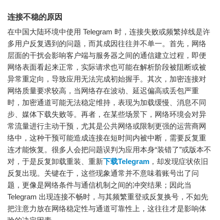
连接不稳的原因
在中国大陆环境中使用 Telegram 时，连接失败或频繁掉线是许
多用户反复遇到的问题，而其成因往往并不单一。首先，网络
层面的干扰会影响客户端与服务器之间的通信建立过程，即便
网络表面看起来正常，实际请求也可能在解析阶段被阻断或被
异常重定向，导致应用无法完成初始握手。其次，加密连接对
网络质量要求较高，当网络存在波动、延迟偏高或丢包严重
时，加密通道可能无法稳定维持，表现为加载缓慢、消息不同
步、媒体下载失败等。再者，在某些场景下，网络环境会对异
常流量进行主动干预，尤其是公共网络或限制更强的运营商网
络中，这种干预可能造成连接在短时间内被中断，需要反复重
连才能恢复。很多人会把问题误判为应用本身“装错了”或版本不
对，于是反复卸载重装、重新
下载Telegram
，却发现症状依旧
反复出现。关键在于，这些现象通常并不意味着账号出了问
题，更像是网络条件与通信机制之间的冲突结果；因此当
Telegram 出现连接不畅时，与其频繁重登或反复换号，不如先
把注意力放在网络稳定性与通道可靠性上，这往往才是影响体