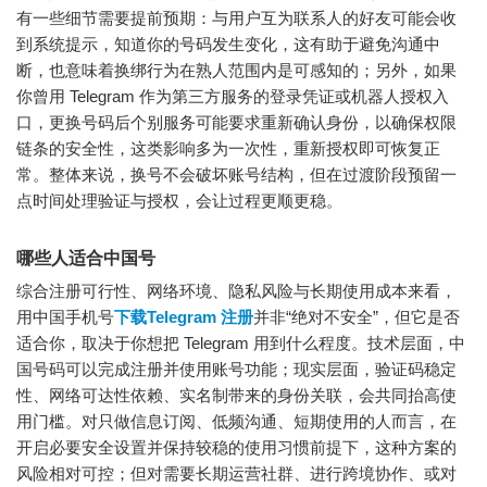
有一些细节需要提前预期：与用户互为联系人的好友可能会收
到系统提示，知道你的号码发生变化，这有助于避免沟通中
断，也意味着换绑行为在熟人范围内是可感知的；另外，如果
你曾用 Telegram 作为第三方服务的登录凭证或机器人授权入
口，更换号码后个别服务可能要求重新确认身份，以确保权限
链条的安全性，这类影响多为一次性，重新授权即可恢复正
常。整体来说，换号不会破坏账号结构，但在过渡阶段预留一
点时间处理验证与授权，会让过程更顺更稳。
哪些人适合中国号
综合注册可行性、网络环境、隐私风险与长期使用成本来看，
用中国手机号
下载Telegram 注册
并非“绝对不安全”，但它是否
适合你，取决于你想把 Telegram 用到什么程度。技术层面，中
国号码可以完成注册并使用账号功能；现实层面，验证码稳定
性、网络可达性依赖、实名制带来的身份关联，会共同抬高使
用门槛。对只做信息订阅、低频沟通、短期使用的人而言，在
开启必要安全设置并保持较稳的使用习惯前提下，这种方案的
风险相对可控；但对需要长期运营社群、进行跨境协作、或对