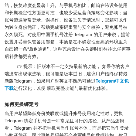
结，恢复难度会显著上升。与手机号相比，邮箱在跨设备使用
和长期稳定性方面更可控，也较少受运营商策略变化影响；当
账号遭遇异常登录、误操作、设备丢失等情况时，邮箱可以作
为独立身份凭证，帮助完成密码重置与安全校验，避免账号被
永久锁死。对使用中国手机号注册 Telegram 的用户来说，提前
设置并妥善保管备用邮箱，本质是在不确定性更高的环境里为
自己留一条“后退通道”，这种冗余设计在关键时刻往往比任何事
后补救都更有效。
👉 提示：旧版本不一定支持最新的功能， 如果你的客户
端没有出现该选项，很可能是版本过旧，建议用户始终保持最
新版Telegram，如果用户对英文不熟悉可通过
Telegram中文包
下载
进行汉化，以便 获取完整功能与最新优化体验。
如何更换绑定号
当用户希望降低身份关联度或提升账号使用稳定性时，更换
Telegram 绑定手机号是一种常见且可行的路径。从产品逻辑
看，Telegram 并不把手机号当作账号本体，而是把它当作登录
与验证凭证，因此更换号码并不会改写账号的数据结构。你只