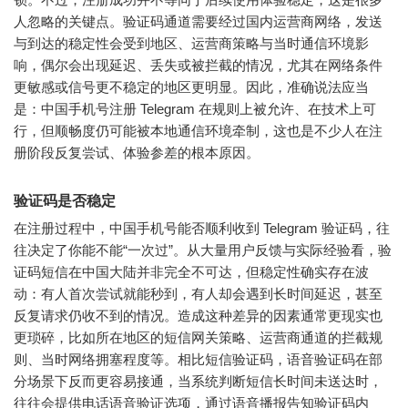
人忽略的关键点。验证码通道需要经过国内运营商网络，发送
与到达的稳定性会受到地区、运营商策略与当时通信环境影
响，偶尔会出现延迟、丢失或被拦截的情况，尤其在网络条件
更敏感或信号更不稳定的地区更明显。因此，准确说法应当
是：中国手机号注册 Telegram 在规则上被允许、在技术上可
行，但顺畅度仍可能被本地通信环境牵制，这也是不少人在注
册阶段反复尝试、体验参差的根本原因。
验证码是否稳定
在注册过程中，中国手机号能否顺利收到 Telegram 验证码，往
往决定了你能不能“一次过”。从大量用户反馈与实际经验看，验
证码短信在中国大陆并非完全不可达，但稳定性确实存在波
动：有人首次尝试就能秒到，有人却会遇到长时间延迟，甚至
反复请求仍收不到的情况。造成这种差异的因素通常更现实也
更琐碎，比如所在地区的短信网关策略、运营商通道的拦截规
则、当时网络拥塞程度等。相比短信验证码，语音验证码在部
分场景下反而更容易接通，当系统判断短信长时间未送达时，
往往会提供电话语音验证选项，通过语音播报告知验证码内