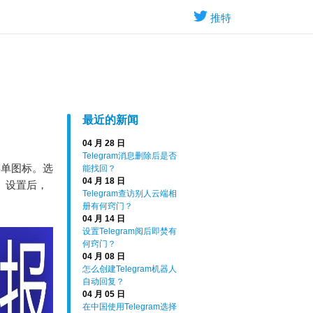
推特
最近的新闻
04 月 28 日
Telegram消息删除后是否
菜单图标。选
能找回？
04 月 18 日
文”。设置后，
Telegram查访别人云端相
册有何窍门？
04 月 14 日
设置Telegram阅后即焚有
何窍门？
04 月 08 日
怎么创建Telegram机器人
自动回复？
04 月 05 日
在中国使用Telegram选择