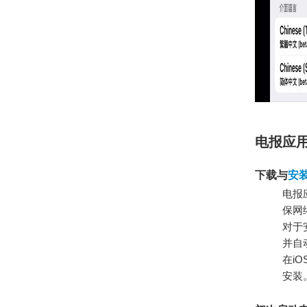
电报应
下载与
安
电报应
保网
对于
并自
在i
安装