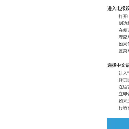
进入电报
打开
侧边
在侧
理应
如果
置菜
选择中文
进入“
择页
在语
立即
如果
行语