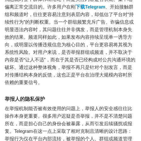
偏离正常交流目的。许多用户在刚
下载Telegram
、开始接触群
组和频道时，往往更容易注意到表层内容，却低估了平台对“持
续性行为”的判断权重。当一个群组频繁充斥广告、诈骗信息或
明显违法内容时，其问题往往并非偶发，而是管理机制本身失
效的结果。频道同样如此，如果发布内容持续呈现单一诱导方
向，或明显以传播违规信息为核心目的，平台更容易将其视为
系统性风险。对用户来说，是否举报群组或频道，并不取决于
内容是否“让人不适”，而在于其是否已经构成对公共沟通环境的
破坏。通过这种整体视角，举报不再只是针对个别发言，而是
对传播结构本身的反馈，这也正是平台在治理大规模内容时所
依赖的重要信号。
举报人的隐私保护
在举报机制能否被有效使用的问题上，举报人的安全感往往比
操作本身更重要。很多用户迟疑是否举报，并不是不清楚问题
所在，而是担心自己的身份会被暴露，从而引发后续骚扰或报
复。
Telegram
在这一点上采取了相对克制且清晰的设计思路：
举报行为仅在平台内部流转，被举报的个人、群组或频道管理