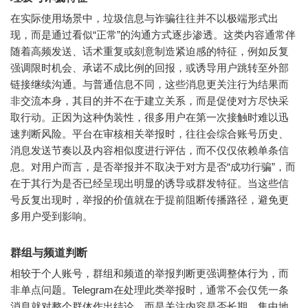
在实际使用场景中，垃圾信息与诈骗往往并不以极端形式出
现，而是通过看似“正常”的沟通方式逐步渗透。这类内容通常伴
随着高频发送、话术重复或刻意制造紧迫感的特征，例如反复
强调限时机会、承诺不成比例的回报，或诱导用户跳转至外部
链接继续沟通。与普通信息不同，这些消息更关注行为结果而
非交流本身，其目的并不在于建立关系，而是促使对方尽快采
取行动。正因为这种伪装性，很多用户在第一次接触时难以迅
速判断风险。平台在审核相关举报时，往往会综合账号历史、
消息发送节奏以及内容相似度进行评估，而不仅仅依赖单条信
息。对用户而言，是否举报并不取决于对方是否“成功行骗”，而
在于其行为是否已经呈现出明显的诱导或群发特征。当这些信
号反复出现时，举报的价值就在于提前阻断传播路径，避免更
多用户受到影响。
群组与频道判断
相较于个人账号，群组和频道的举报判断更强调整体行为，而
非单点问题。
Telegram
在处理此类举报时，通常不会仅凭一条
消息就对整个群体作出结论，而是关注内容是否长期、集中地