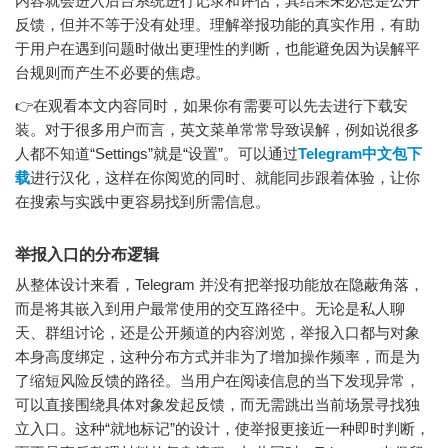
内容就会进入后台系统进行记录和评估，其结果未必总是公开
反馈，但并不等于没有处理。理解举报功能的真实作用，有助
于用户在遇到问题时做出更理性的判断，也能避免因为误解平
台规则而产生不必要的焦虑。
👉在观看本文内容同时，如果你有需要可以先去进行下载安
装。对于很多用户而言，英文菜单常常导致误解，例如说很多
人都不知道“Settings”就是“设置”。可以通过
Telegram中文包下
载
进行汉化，这样在你阅览的同时、就能同步跟着体验，让你
在搜索与实践中更容易找到所需信息。
举报入口的分布逻辑
从整体设计来看，Telegram 并没有把举报功能放在隐蔽角落，
而是将其嵌入到用户最常使用的交互路径中。无论是私人聊
天、群组讨论，还是公开频道的内容浏览，举报入口都与对象
本身高度绑定，这种分布方式并非为了增加操作频率，而是为
了缩短风险反馈的路径。当用户在阅读信息的当下发现异常，
可以直接围绕具体对象发起反馈，而无需跳出当前场景寻找独
立入口。这种“就地标记”的设计，使举报更接近一种即时判断，