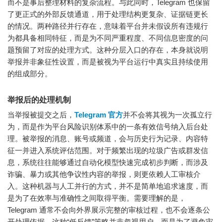
而不是事后整理材料的复杂流程。与此同时，Telegram 也保留
了更正式的外部反馈通道，用于处理结构更复杂、证据链更长
的情况。两种路径并行存在，意味着平台并未假设所有违规行
为都具备相同特征，而是为不同严重程度、不同信息密度的问
题预留了对应的处理方式。这种分层入口的存在，本身就说明
举报并非象征性设置，而是被视为平台运行中真实且持续使用
的组成部分。
举报后的处理机制
当举报被提交之后，
Telegram 官方
并不会将其视为一次孤立行
为，而是作为平台风险识别体系中的一条有效信号纳入后台处
理。被举报的消息、账号或频道，会与历史行为记录、内容特
征一并进入系统评估范围。对于频繁出现的垃圾广告或群发信
息，系统往往能够通过自动化模型快速完成初步判断，而涉及
诈骗、暴力或其他争议性内容的举报，则更依赖人工审核介
入。这种机器与人工并行的方式，并不是简单地追求速度，而
是为了在效率与准确性之间取得平衡。需要理解的是，
Telegram 通常不会向外界展示完整的审核过程，也不会逐条公
开处理依据，这种“低反馈”策略并非忽视用户，而是为了避免审