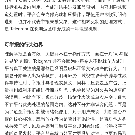
核标准被反向利用。当处理结果涉及账号限制、内容删除或频
道处置时，平台会在内部完成相应操作，即使用户未收到明确
通知，也并不代表举报未被采纳。这种相对克制的处理方式，
是 Telegram 在长期运营中形成的一种稳定机制。
可举报的行为边界
理解举报是否有效，关键并不在于操作方式，而在于对“可举报
边界”的判断。Telegram 并不会因为内容令人不悦就介入处理，
平台真正关注的是那些已经明显破坏正常交流秩序的行为。当
信息开始呈现出持续骚扰、明确威胁、歧视性攻击或诱导性欺
诈等特征时，举报才具备现实意义。同样，反复发送广告、批
量推销或利用群组进行商业引流，也会被视为对公共沟通空间
的滥用。相比之下，观点分歧、情绪化表达或单次冲突，通常
不在平台优先处理的范围之内。这种区分并非纵容问题，而是
为了避免举报机制被情绪化使用。对于用户来说，判断是否举
报的核心标准，应当放在行为是否具有系统性、是否对他人构
成持续干扰，以及是否明显触及平台规则的红线。当举报基于
清晰边界发起，平台的审核与处置才更具针对性，也更容易形