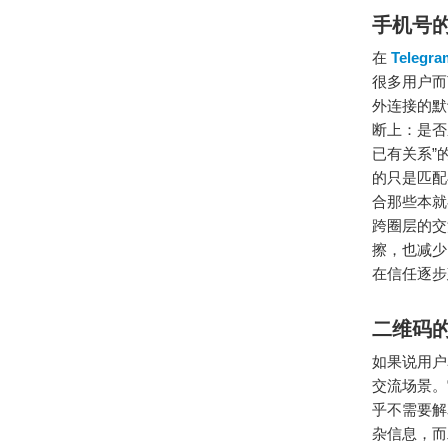
手机号
在
Telegr
很多用户而
外连接的默
断上：是否
已有关系”
的只是匹配
合那些本就
跨圈层的交
擦，也减少
在信任逐步
二维码
如果说用户
交流场景。
乎不需要解
杂信息，而