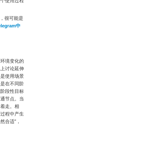
整个使用过程
，很可能是
elegram中
用环境变化的
线上讨论延伸
而是使用场景
而是在不同阶
成阶段性目标
沟通节点。当
牵着走。相
换过程中产生
然合适”，