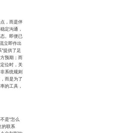
间点，而是伴
了稳定沟通，
状态。即便已
流立即作出
”提供了足
双方预期；而
速定位时，关
而非系统规则
整，而是为了
效率的工具，
不是“怎么
立的联系