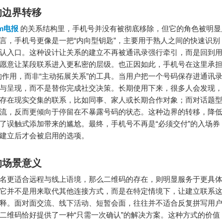
的边界转移
am电报
的关系结构里，手机号并没有被彻底移除，但它的角色被明显
言，手机号更像是一把“内向型钥匙”，主要用于熟人之间的快速识别
认入口。这种设计让关系的建立不再被通讯录强行牵引，而是回到
愿意让某段联系进入更私密的层级。也正因如此，手机号在这里承担
的作用，而非“主动拓展关系”的工具。当用户把一个号码保存进通讯
与呈现，而不是替你完成社交决策。长期使用下来，很多人会发现
存在现实交集的联系，比如同事、家人或长期合作对象；而对话题
流，反而更倾向于停留在不暴露号码的状态。这种边界的转移，降
了误触式添加带来的尴尬。最终，手机号不再是“必须交付”的入场券
建立后才会被启用的选项。
的场景意义
名更适合远程与线上语境，那么二维码的存在，则明显服务于更具
它并不是用来取代其他连接方式，而是在特定情境下，让建立联系
释。面对面交流、线下活动、短暂会面，往往并不适合反复拼写用
二维码恰好提供了一种“只需一次确认”的解决方案。这种方式的价值