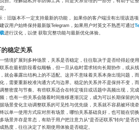
负担。理解隐私并非防御工具，而是关系管理的一部分，有助于让
定。
：旧版本不一定支持最新的功能， 如果你的客户端没有出现该选项
建议用户始终保持最新版Telegram，如果用户对英文不熟悉可通过
T
载
进行汉化，以便 获取完整功能与最新优化体验。
下的稳定关系
一情境扩展到多种场景，关系是否稳定，往往取决于是否经得起使
联系在最初阶段看似顺畅，但一旦从临时需求转向长期协作，或从
，就会暴露出结构上的不适配。这并不意味着关系本身出现问题，
化，需要重新校准沟通方式与边界。稳定的关系并不是保持不变，
调整密度与节奏。有些联系适合在特定项目或话题中高频出现，完
频；也有一些关系会随着时间推移逐渐沉淀，成为可以长期保留的
据场景变化主动调整联系的可见性与优先级，关系就不容易被环境
终以单一使用方式应对所有场景，哪怕关系基础良好，也可能在切
多场景并存是常态，有助于用户把注意力从“是否还联系”转向“是否仍
成熟度，往往决定了长期使用体验是否稳定。