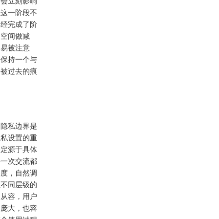
不会立刻影响
在这一阶段不
已经完成了阶
通空间做减
容易被注意
，保持一个与
会被过去的痕
是隐私边界是
隐私设置的重
一定源于具体
每一次交流都
深度，自然调
让不同层级的
更从容，用户
不庞大，也容