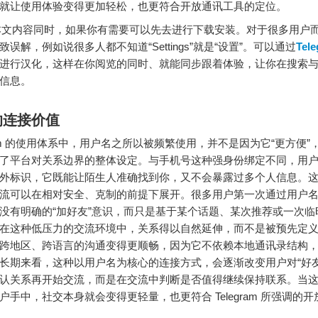
就让使用体验变得更加轻松，也更符合开放通讯工具的定位。
本文内容同时，如果你有需要可以先去进行下载安装。对于很多用户
误解，例如说很多人都不知道“Settings”就是“设置”。可以通过
Tel
进行汉化，这样在你阅览的同时、就能同步跟着体验，让你在搜索
信息。
的连接价值
egram 的使用体系中，用户名之所以被频繁使用，并不是因为它“更方便
了平台对关系边界的整体设定。与手机号这种强身份绑定不同，用
外标识，它既能让陌生人准确找到你，又不会暴露过多个人信息。
流可以在相对安全、克制的前提下展开。很多用户第一次通过用户
没有明确的“加好友”意识，而只是基于某个话题、某次推荐或一次临
在这种低压力的交流环境中，关系得以自然延伸，而不是被预先定
跨地区、跨语言的沟通变得更顺畅，因为它不依赖本地通讯录结构
长期来看，这种以用户名为核心的连接方式，会逐渐改变用户对“好友
认关系再开始交流，而是在交流中判断是否值得继续保持联系。当
户手中，社交本身就会变得更轻量，也更符合 Telegram 所强调的