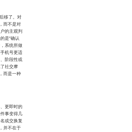
后移了。对
，而不是对
用户的主观判
的是“确认
录，系统所做
，手机号更适
型、阶段性或
低了社交摩
，而是一种
体、更即时的
这件事变得几
户名或交换复
，并不在于