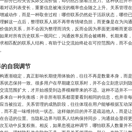
一部分已经失去实际交流价值，却仍然占据着注意力。这种状态并
着对话列表变长，重要信息被淹没的概率也会随之上升。关系管理
增减动作，而是一种取舍过程：哪些联系仍然处于活跃状态，哪些
理解这一点后，整理联系人就不再带有情绪负担，而更像是在为沟
价值的关系，并不会因为整理而消失，反而会因为界面更清晰而更
如果对所有历史联系一视同仁，沟通效率反而会被稀释。长期来看
求相匹配的联系人结构，有助于让交流始终处在可控范围内，而不
。
界的自我调节
构逐渐稳定，真正影响长期使用体验的，往往不再是数量本身，而
系状态保持一致。很多用户在早期建立联系时，并不会立刻意识到
交流范围扩大，才开始感受到边界模糊带来的不适。这种不适并不
多来自一种失衡感：并非所有联系都需要看到相同的信息，也并非
应当被拉近。关系管理的成熟阶段，往往体现在用户能够根据互动
，而不是一味维持统一状态。这样做的目的并不是疏远他人，而是
在合适的位置。当隐私边界与联系人结构保持同步，沟通就会显得
次互动中反复权衡。相反，如果忽视这种调节，哪怕联系人数量并