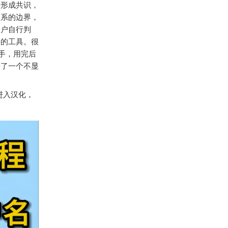
经形成共识，
关系的边界，
用户自行判
络的工具。很
手，用完后
据了一个不显
进入汉化，