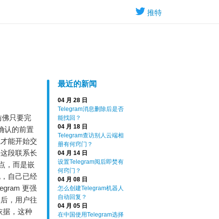
推特
最近的新闻
04 月 28 日
Telegram消息删除后是否
仿佛只要完
能找回？
04 月 18 日
制确认的前置
Telegram查访别人云端相
系才能开始交
册有何窍门？
将这段联系长
04 月 14 日
设置Telegram阅后即焚有
点，而是嵌
何窍门？
现，自己已经
04 月 08 日
ram 更强
怎么创建Telegram机器人
自动回复？
之后，用户往
04 月 05 日
依据，这种
在中国使用Telegram选择