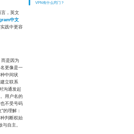
VPN有什么窍门？
而言，英文
egram中文
与实践中更容
”，而是因为
户名更像是一
这种中间状
名建立联系
时沟通发起
义。用户名的
，也不受号码
”的理解：
这种判断权始
开放与自主。