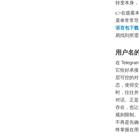
转变本身，
👉在观看
菜单常常导致
语言包下载
易找到所需
用户名
在 Tel
它恰好承接
层可控的对
态，使得交
时，往往并
对话。正是
存在，也让
规则限制。
不再是先确
终掌握在用