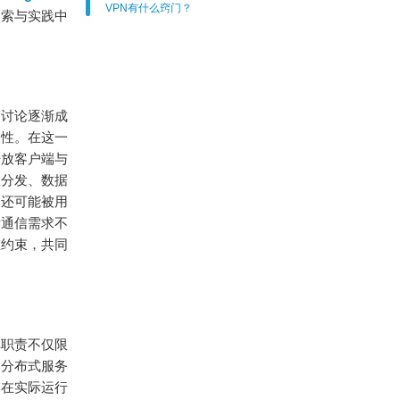
VPN有什么窍门？
搜索与实践中
的讨论逐渐成
定性。在这一
开放客户端与
息分发、数据
，还可能被用
发通信需求不
重约束，共同
其职责不仅限
由分布式服务
。在实际运行