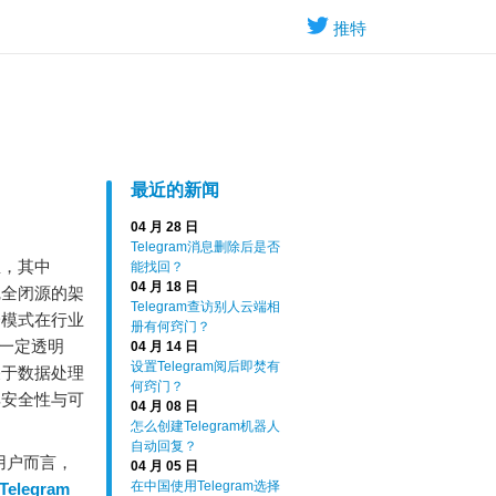
推特
最近的新闻
04 月 28 日
Telegram消息删除后是否
温，其中
能找回？
04 月 18 日
完全闭源的架
Telegram查访别人云端相
一模式在行业
册有何窍门？
供一定透明
04 月 14 日
设置Telegram阅后即焚有
关于数据处理
何窍门？
其安全性与可
04 月 08 日
怎么创建Telegram机器人
自动回复？
用户而言，
04 月 05 日
在中国使用Telegram选择
Telegram