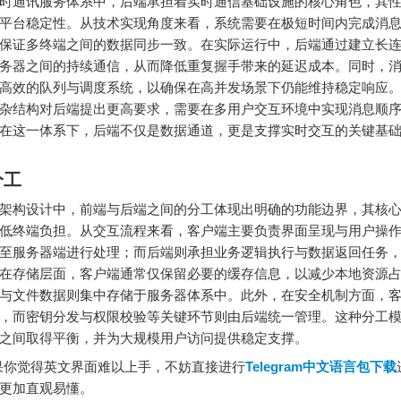
时通讯服务体系中，后端承担着实时通信基础设施的核心角色，其
平台稳定性。从技术实现角度来看，系统需要在极短时间内完成消
保证多终端之间的数据同步一致。在实际运行中，后端通过建立长
务器之间的持续通信，从而降低重复握手带来的延迟成本。同时，
高效的队列与调度系统，以确保在高并发场景下仍能维持稳定响应
杂结构对后端提出更高要求，需要在多用户交互环境中实现消息顺
在这一体系下，后端不仅是数据通道，更是支撑实时交互的关键基
分工
架构设计中，前端与后端之间的分工体现出明确的功能边界，其核
低终端负担。从交互流程来看，客户端主要负责界面呈现与用户操
至服务器端进行处理；而后端则承担业务逻辑执行与数据返回任务
在存储层面，客户端通常仅保留必要的缓存信息，以减少本地资源
与文件数据则集中存储于服务器体系中。此外，在安全机制方面，
，而密钥分发与权限校验等关键环节则由后端统一管理。这种分工
之间取得平衡，并为大规模用户访问提供稳定支撑。
你觉得英文界面难以上手，不妨直接进行
Telegram中文语言包下载
更加直观易懂。