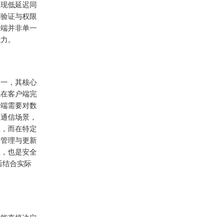
实现低延迟同
份验证与权限
后端并非单一
能力。
之一，其核心
先在客户端完
后端需要对数
同通信场景，
理，而在特定
钥管理与更新
纽，也是安全
后结合实际