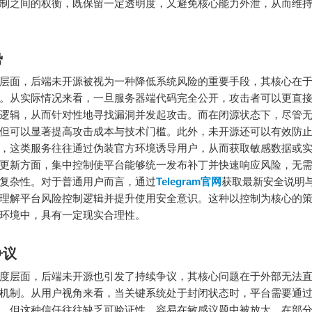
制之间的权衡，既保留一定透明度，又避免核心能力外泄，从而维
势
层面，后端未开源被视为一种降低系统风险的重要手段，其核心在
。从实际情况来看，一旦服务器端代码完全公开，攻击者可以更直
逻辑，从而针对性地寻找漏洞并发起攻击。而在闭源状态下，尽管
但可以显著提高攻击成本与技术门槛。此外，未开源还可以有效防
，这类服务往往通过伪装官方环境诱导用户，从而获取敏感数据或
更新方面，集中控制使平台能够统一发布补丁并快速响应风险，无
复杂性。对于普通用户而言，通过
Telegram官网
获取最新安全说明
理解平台风险控制逻辑并提升使用安全意识。这种以控制为核心的
环境中，具有一定现实合理性。
争议
度层面，后端未开源也引发了持续争议，其核心问题在于外部无法
机制。从用户视角来看，当关键系统处于封闭状态时，平台需要通
，但这种信任往往缺乏可验证性，容易在敏感议题中被放大。在部