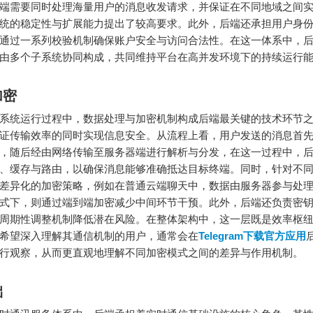
端需要同时处理海量用户的消息收发请求，并保证在不同地域之间
统的稳定性与扩展能力提出了较高要求。此外，后端还承担用户身
通过一系列校验机制确保账户安全与访问合法性。在这一体系中，
由多个子系统协同构成，共同维持平台在高并发环境下的持续运行
加密
系统运行过程中，数据处理与加密机制构成后端最关键的技术环节
证传输效率的同时实现信息安全。从流程上看，用户发送的消息首
，随后经由网络传输至服务器端进行解析与分发，在这一过程中，
、缓存与路由，以确保消息能够准确抵达目标终端。同时，针对不
差异化的加密策略，例如在普通云端聊天中，数据由服务器参与处
式下，则通过端到端加密减少中间环节干预。此外，后端还负责密
周期性调整机制降低潜在风险。在整体架构中，这一层既是效率枢
希望深入理解其通信机制的用户，通常会在
Telegram下载官方应用
行观察，从而更直观地理解不同加密模式之间的差异与作用机制。
础