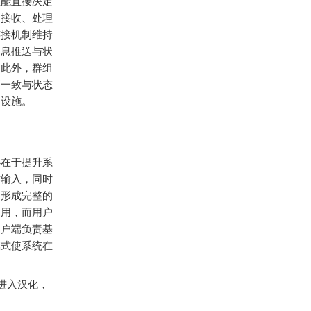
性能直接决定
息接收、处理
连接机制维持
消息推送与状
。此外，群组
序一致与状态
础设施。
心在于提升系
作输入，同时
，形成完整的
占用，而用户
客户端负责基
模式使系统在
进入汉化，