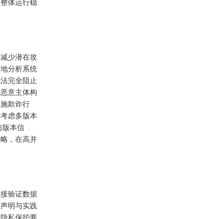
持整体运行稳
于减少潜在攻
接地分析系统
无法完全阻止
止恶意主体构
实施欺诈行
需考虑多版本
与版本信
策略，在高并
直接验证数据
过声明与实践
分隐私保护要