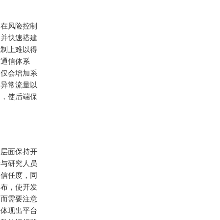
中在风险控制
制并快速搭建
机制上难以得
球通信体系
不仅会增加系
、异常流量以
用，使后端保
议层面保持开
者与研究人员
的信任度，同
公布，使开发
然而需要注意
择体现出平台