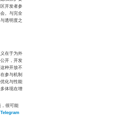
社区开发者参
机会。与完全
制与透明度之
意义在于为外
外公开，开发
。这种开放不
。在参与机制
能优化与性能
更多体现在增
项，很可能
过
Telegram