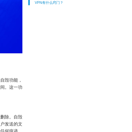
VPN有什么窍门？
息自毁功能，
时间。这一功
动删除。自毁
用户发送的文
留任何痕迹。