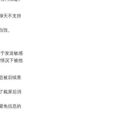
聊天不支持
息自毁。
用于发送敏感
的情况下被他
息被后续查
了截屏后消
避免信息的