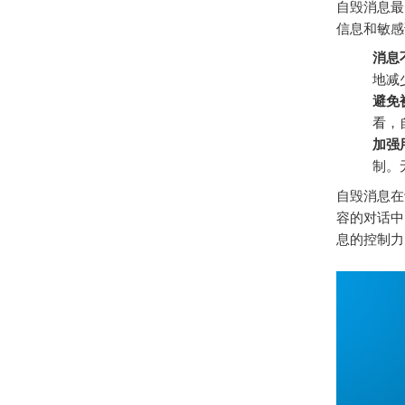
自毁消息最
信息和敏感
消息
地减
避免
看，
加强
制。
自毁消息在
容的对话中
息的控制力