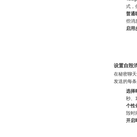
式，
普通
些消
启用
设置自毁
在秘密聊天
发送的每条
选择
秒、
个性
毁时
开启