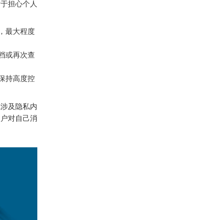
对于担心个人
。
，最大程度
档或再次查
保持高度控
或涉及隐私内
用户对自己消