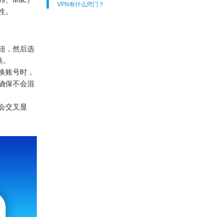
VPN有什么窍门？
性。
按钮，然后选
换。
切换账号时，
确保不会混
不会交叉显