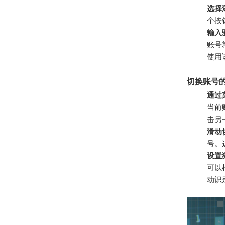
选择
个按
输入
账号
使用
切换账号
通过
当前
击另
滑动
号。
设置
可以
动识