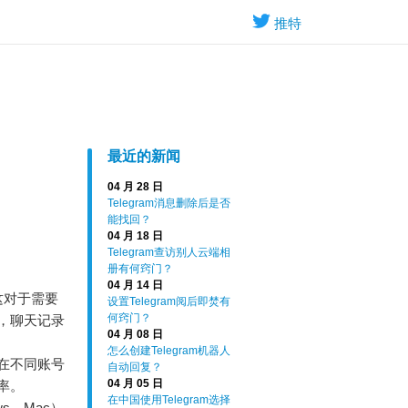
推特
最近的新闻
04 月 28 日
Telegram消息删除后是否
能找回？
04 月 18 日
Telegram查访别人云端相
册有何窍门？
04 月 14 日
这对于需要
设置Telegram阅后即焚有
何窍门？
，聊天记录
04 月 08 日
怎么创建Telegram机器人
在不同账号
自动回复？
04 月 05 日
率。
在中国使用Telegram选择
s、Mac）