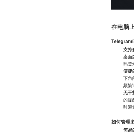
在电脑上
Telegr
支持
桌面版
码登
便捷
下角
频繁
无干
的提
时避
如何管理多个
简易