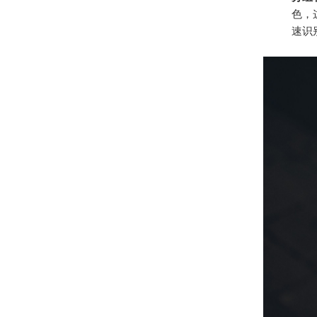
色，
速识