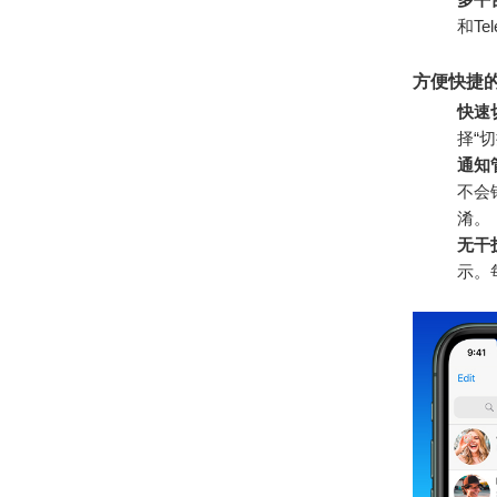
和T
方便快捷
快速
择“
通知
不会
淆。
无干
示。