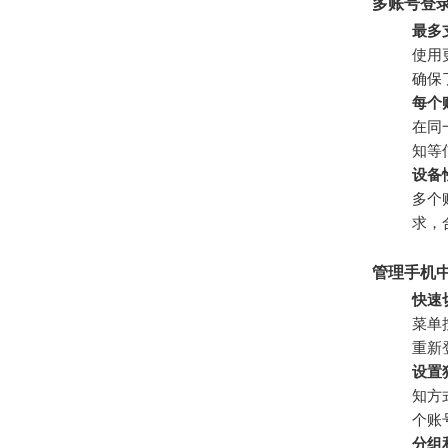
多账号登
最多
使用
确保
每个
在同
知等
设备
多个
求，
管理手机中
快速
菜单
重新
设置
知方
个账
分组