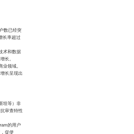
的用户数已经突
户增长率超过
密技术和数据
户增长。
及商业领域。
户增长呈现出
克斯坦等）非
和抗审查特性
ram的用户
求，促使