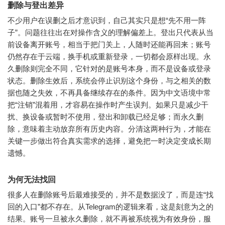
删除与登出差异
不少用户在误删之后才意识到，自己其实只是想“先不用一阵
子”。问题往往出在对操作含义的理解偏差上。登出只代表从当
前设备离开账号，相当于把门关上，人随时还能再回来；账号
仍然存在于云端，换手机或重新登录，一切都会原样出现。永
久删除则完全不同，它针对的是账号本身，而不是设备或登录
状态。删除生效后，系统会停止识别这个身份，与之相关的数
据也随之失效，不再具备继续存在的条件。因为中文语境中常
把“注销”混着用，才容易在操作时产生误判。如果只是减少干
扰、换设备或暂时不使用，登出和卸载已经足够；而永久删
除，意味着主动放弃所有历史内容。分清这两种行为，才能在
关键一步做出符合真实需求的选择，避免把一时决定变成长期
遗憾。
为何无法找回
很多人在删除账号后最难接受的，并不是数据没了，而是连“找
回的入口”都不存在。从Telegram的逻辑来看，这是刻意为之的
结果。账号一旦被永久删除，就不再被系统视为有效身份，服