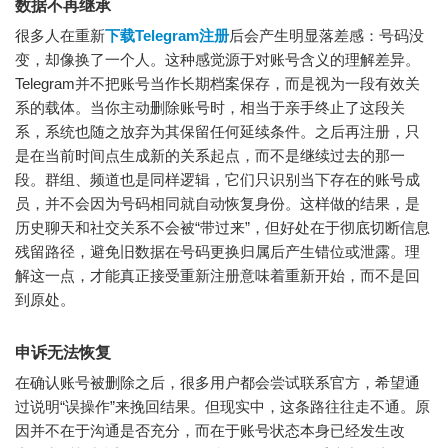
数据不再继承
很多人在重新
下载Telegram注册
后会产生明显落差感：号码没
变，却像换了一个人。这种感觉源于对账号含义的理解差异。
Telegram并不把账号当作长期档案保存，而是视为一段有效关
系的载体。当你主动删除账号时，相当于亲手终止了这段关
系，系统也随之放弃为其保留任何延续条件。之后再注册，只
是在当前时间点生成新的关系起点，而不是继续过去的那一
段。群组、频道也是同样逻辑，它们只识别当下存在的账号成
员，并不会因为号码相同就自动恢复身份。这样做的结果，是
历史聊天和社交关系不会被“带过来”，但好处在于彻底切断信息
残留路径，避免旧数据在号码更换归属后产生错位或泄露。理
解这一点，才能真正接受重新注册意味着重新开始，而不是回
到原处。
申诉无法恢复
在确认账号被删除之后，很多用户都会尝试联系官方，希望通
过说明“误操作”来挽回结果。但现实中，这条路往往走不通。原
因并不在于沟通是否充分，而在于账号状态本身已经发生改