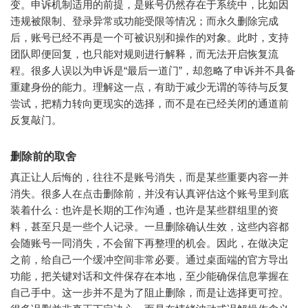
变。申诉机制适用的前提，是账号仍然存在于系统中，比如因
违规被限制、登录异常或功能受限等情况；而永久删除完成
后，账号已经不再是一个可被识别和操作的对象。此时，支持
团队即便回复，也只能对规则进行解释，而无法开启恢复流
程。很多人误以为申诉是“最后一道门”，却忽略了申诉并不具备
重建身份的能力。理解这一点，有助于减少无谓的等待与反复
尝试，把精力转向更现实的选择，而不是在已经关闭的通道前
反复敲门。
删除前的取舍
真正让人后悔的，往往不是账号消失，而是某些重要内容一并
消失。很多人在点击删除前，并没有认真评估这个账号里到底
装着什么：也许是长期的工作沟通，也许是某些群组里的资
料，甚至只是一些个人记录。一旦删除确认生效，这些内容都
会随账号一同消失，不会留下再整理的机会。因此，在做决定
之前，给自己一个缓冲空间非常必要。通过桌面端的官方导出
功能，把关键对话和文件保存在本地，至少能确保信息掌握在
自己手中。这一步并不是为了阻止删除，而是让选择更可控。