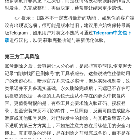
很多误删并非真正下定决心，而是在情绪波动或误解操作含义
时发生。先完成整理，再做决定，通常能让结果更少遗憾。
👉 提示：旧版本不一定支持最新的功能， 如果你的客户端
没有出现该选项，很可能是版本过旧，建议用户始终保持最新
版Telegram，如果用户对英文不熟悉可通过
Telegram中文包下
载
进行汉化，以便 获取完整功能与最新优化体验。
第三方工具风险
账号删除之后，最容易让人分心的，是那些宣称“可以恢复聊天
记录”“能够找回已删账号”的工具或服务。这些说法往往借助用
户的焦虑心理，暗示官方并未说尽实情，但从实际机制看，这
类承诺并不具备现实基础。永久删除完成后，云端已不存在可
供提取的数据，再强的工具也无法从不存在的源头中恢复内
容。更值得警惕的是，有些工具会要求输入验证码、授权登
录，甚至安装来历不明的软件，一旦照做，反而可能造成隐私
泄露或其他账号风险。对已经发生的删除，与其把希望寄托在
不透明的第三方方案上，不如把注意力放在后续使用的安全习
惯上。真正稳妥的选择，是在删除之前就完成备份，而不是在