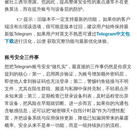
被社工诱导泄露。也因此，提高整体安全性的重点通常不在更
换算法，而在提升账号与设备层的防护。
👉 提示：旧版本不一定支持最新的功能， 如果你的客户
端没有出现该选项，很可能是版本过旧，建议用户始终保持最
新版Telegram，如果用户对英文不熟悉可通过
Telegram中文包
下载
进行汉化，以便 获取完整功能与最新优化体验。
账号安全三件事
想把Telegram账号安全“做扎实”，最直接的三件事仍然是你原文
提到的核心：第一，启用两步验证，为账号增加额外密码层，
即使他人拿到验证码也无法登录；第二，警惕钓鱼链接与不明
文件，尤其在陌生群组、频道与私聊中保持克制，不轻易点开
未知来源；第三，定期检查已登录设备列表，及时远程登出异
常设备，把风险在早期就切断。进一步而言，如果你的沟通包
含敏感信息，还可以把“秘密聊天+自毁计时器”作为习惯性配
置，并把设备系统与应用保持更新，降低已知漏洞带来的暴露
概率。安全从来不是单一功能，而是一组持续执行的流程。