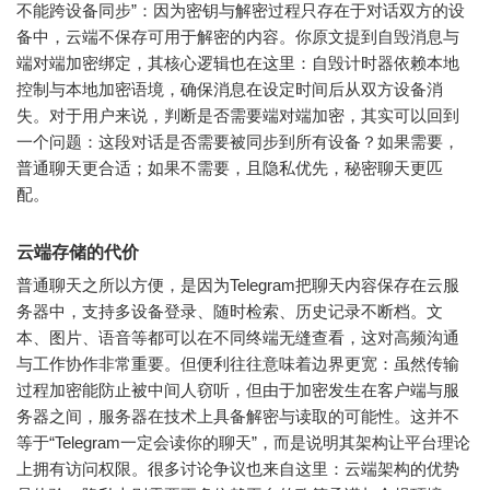
不能跨设备同步”：因为密钥与解密过程只存在于对话双方的设
备中，云端不保存可用于解密的内容。你原文提到自毁消息与
端对端加密绑定，其核心逻辑也在这里：自毁计时器依赖本地
控制与本地加密语境，确保消息在设定时间后从双方设备消
失。对于用户来说，判断是否需要端对端加密，其实可以回到
一个问题：这段对话是否需要被同步到所有设备？如果需要，
普通聊天更合适；如果不需要，且隐私优先，秘密聊天更匹
配。
云端存储的代价
普通聊天之所以方便，是因为Telegram把聊天内容保存在云服
务器中，支持多设备登录、随时检索、历史记录不断档。文
本、图片、语音等都可以在不同终端无缝查看，这对高频沟通
与工作协作非常重要。但便利往往意味着边界更宽：虽然传输
过程加密能防止被中间人窃听，但由于加密发生在客户端与服
务器之间，服务器在技术上具备解密与读取的可能性。这并不
等于“Telegram一定会读你的聊天”，而是说明其架构让平台理论
上拥有访问权限。很多讨论争议也来自这里：云端架构的优势