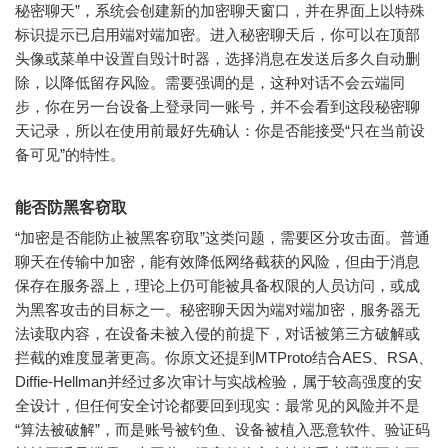
秘密聊天”，系统会创建新的加密聊天窗口，并在界面上以特殊
标识提示已启用端对端加密。进入秘密聊天后，你可以在顶部
头像或菜单中设置自毁计时器，选择消息在发送后多久自动删
除，以降低留存风险。需要强调的是，这种对话不会云端同
步，你在另一台设备上登录同一账号，并不会看到这段秘密聊
天记录，所以在使用前最好先确认：你是否能接受“只在当前设
备可见”的特性。
能否防黑客窃取
“加密是否能防止被黑客窃取”这类问题，需要区分攻击面。普通
聊天在传输中加密，能有效降低网络截获的风险，但由于消息
保存在服务器上，理论上仍可能被具备权限的人员访问，或成
为黑客攻击的目标之一。秘密聊天因为端对端加密，服务器无
法读取内容，在设备未被入侵的前提下，对话被第三方破解或
拦截的难度显著更高。你原文还提到MTProto结合AES、RSA、
Diffie-Hellman并经过多次审计与实战检验，属于较高强度的安
全设计，但任何安全讨论都要回到现实：最常见的风险并不是
“算法被破解”，而是账号被钓鱼、设备被植入恶意软件、验证码