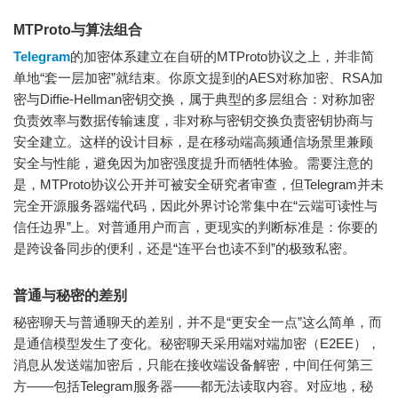
MTProto与算法组合
Telegram
的加密体系建立在自研的MTProto协议之上，并非简
单地“套一层加密”就结束。你原文提到的AES对称加密、RSA加
密与Diffie-Hellman密钥交换，属于典型的多层组合：对称加密
负责效率与数据传输速度，非对称与密钥交换负责密钥协商与
安全建立。这样的设计目标，是在移动端高频通信场景里兼顾
安全与性能，避免因为加密强度提升而牺牲体验。需要注意的
是，MTProto协议公开并可被安全研究者审查，但Telegram并未
完全开源服务器端代码，因此外界讨论常集中在“云端可读性与
信任边界”上。对普通用户而言，更现实的判断标准是：你要的
是跨设备同步的便利，还是“连平台也读不到”的极致私密。
普通与秘密的差别
秘密聊天与普通聊天的差别，并不是“更安全一点”这么简单，而
是通信模型发生了变化。秘密聊天采用端对端加密（E2EE），
消息从发送端加密后，只能在接收端设备解密，中间任何第三
方——包括Telegram服务器——都无法读取内容。对应地，秘