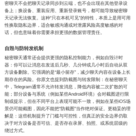
密聊天不会把聊天记录同步到云端，也不会出现在其他登录设
备上；换设备、重装应用、重新登录账号，都可能导致秘密聊
天记录无法恢复。这种“只在本机可见”的特性，本质上是用可用
性换取隐私边界，适合敏感沟通或对泄露风险高度敏感的对
话，但也意味着你需要承担更强的数据管理责任。
自毁与防转发机制
秘密聊天通常还会提供更强的隐私控制能力，例如自毁计时
器：你可以让消息在发送后几秒、几分钟或几小时后自动从双
方设备删除。它强调的是“最小留存”，减少聊天内容在设备上长
期存在的风险。你原文也提到防截图与转发限制：在秘密聊天
中，Telegram通常不允许转发消息，降低内容被二次扩散的可
能；部分设备与系统（例如某些Android环境）会对截图进行限
制或提示，但在不同平台上表现可能不一致，例如在某些iOS场
景仍可能截图，因此不能把“防截图”当作绝对保证。更稳妥的理
解是：这些机制提升了门槛与可控性，但真正的安全边界仍取
决于对方设备是否可信、是否存在录屏、拍照、或系统层级的
绕过方式。