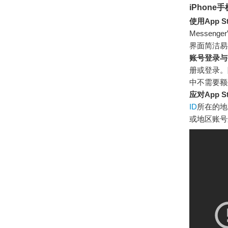
iPhon
使用App S
Messe
界面简洁易
账号登录与
册或登录。
中不需要额
应对App 
ID
所在的地区
或地区账号